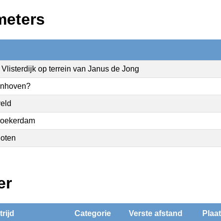
meters
 Vlisterdijk op terrein van Janus de Jong
nhoven?
eld
roekerdam
hoten
er
rijd
Categorie
Verste afstand
Plaa