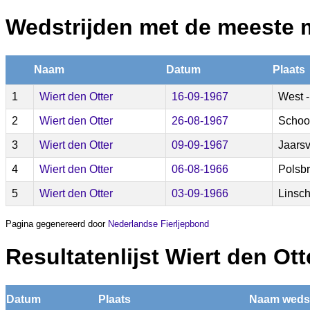
Wedstrijden met de meeste 
Naam
Datum
Plaats
1
Wiert den Otter
16-09-1967
West -
2
Wiert den Otter
26-08-1967
Schoo
3
Wiert den Otter
09-09-1967
Jaarsv
4
Wiert den Otter
06-08-1966
Polsb
5
Wiert den Otter
03-09-1966
Linsc
Pagina gegenereerd door
Nederlandse Fierljepbond
Resultatenlijst Wiert den Ott
Datum
Plaats
Naam wedst