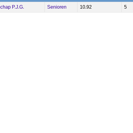
chap P.J.G.
Senioren
10.92
5