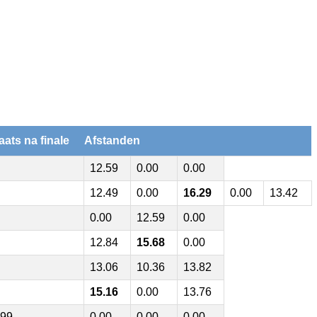
aats na finale
Afstanden
12.59
0.00
0.00
12.49
0.00
16.29
0.00
13.42
0.00
12.59
0.00
12.84
15.68
0.00
13.06
10.36
13.82
15.16
0.00
13.76
99
0.00
0.00
0.00