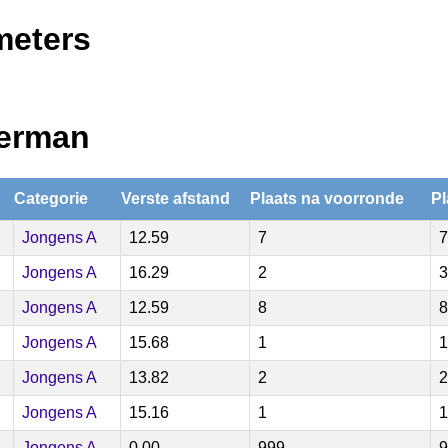
meters
terman
Categorie
Verste afstand
Plaats na voorronde
Pl
Jongens A
12.59
7
7
Jongens A
16.29
2
3
Jongens A
12.59
8
8
Jongens A
15.68
1
1
Jongens A
13.82
2
2
Jongens A
15.16
1
1
Jongens A
0.00
999
9