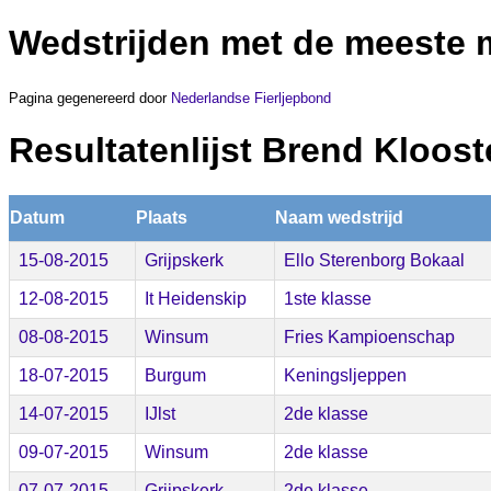
Wedstrijden met de meeste 
Pagina gegenereerd door
Nederlandse Fierljepbond
Resultatenlijst Brend Kloos
Datum
Plaats
Naam wedstrijd
15-08-2015
Grijpskerk
Ello Sterenborg Bokaal
12-08-2015
It Heidenskip
1ste klasse
08-08-2015
Winsum
Fries Kampioenschap
18-07-2015
Burgum
Keningsljeppen
14-07-2015
IJlst
2de klasse
09-07-2015
Winsum
2de klasse
07-07-2015
Grijpskerk
2de klasse