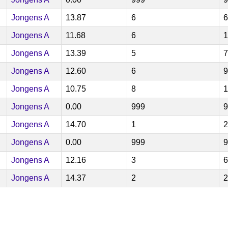
Jongens A
13.87
6
6
Jongens A
11.68
6
1
Jongens A
13.39
5
7
Jongens A
12.60
6
9
Jongens A
10.75
8
1
Jongens A
0.00
999
9
Jongens A
14.70
1
2
Jongens A
0.00
999
9
Jongens A
12.16
3
6
Jongens A
14.37
2
2