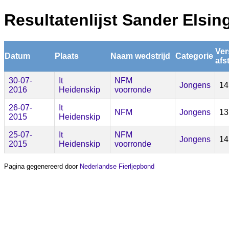
Resultatenlijst Sander Elsin
Ver
Datum
Plaats
Naam wedstrijd
Categorie
afs
30-07-
It
NFM
Jongens
14
2016
Heidenskip
voorronde
26-07-
It
NFM
Jongens
13
2015
Heidenskip
25-07-
It
NFM
Jongens
14
2015
Heidenskip
voorronde
Pagina gegenereerd door
Nederlandse Fierljepbond