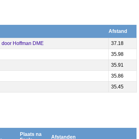
Afstand
d door Hoffman DME
37.18
35.98
35.91
35.86
35.45
Plaats na
Afstanden