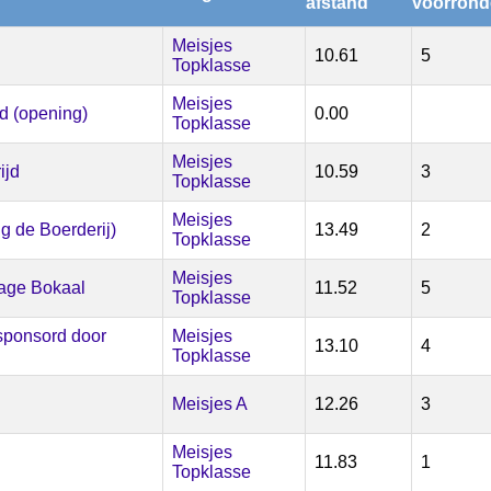
afstand
voorrond
Meisjes
l
10.61
5
Topklasse
Meisjes
d (opening)
0.00
Topklasse
Meisjes
ijd
10.59
3
Topklasse
Meisjes
g de Boerderij)
13.49
2
Topklasse
Meisjes
tage Bokaal
11.52
5
Topklasse
ponsord door
Meisjes
13.10
4
Topklasse
Meisjes A
12.26
3
Meisjes
11.83
1
Topklasse