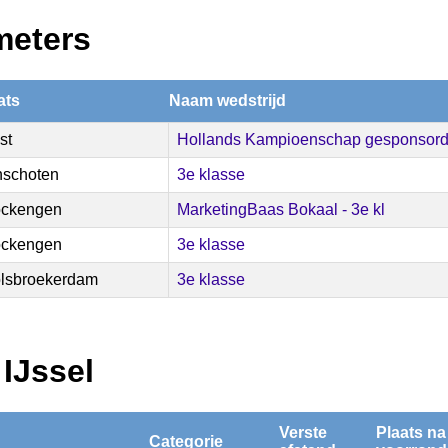
meters
ats
Naam wedstrijd
st
Hollands Kampioenschap gesponsor
nschoten
3e klasse
ckengen
MarketingBaas Bokaal - 3e kl
ckengen
3e klasse
lsbroekerdam
3e klasse
 IJssel
Verste
Plaats na
Categorie