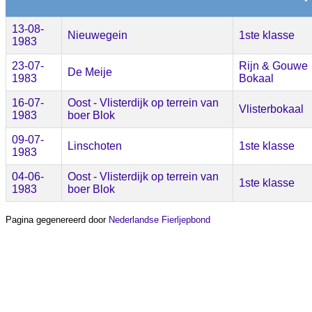
13-08-
Nieuwegein
1ste klasse
1983
23-07-
Rijn & Gouwe
De Meije
1983
Bokaal
16-07-
Oost - Vlisterdijk op terrein van
Vlisterbokaal
1983
boer Blok
09-07-
Linschoten
1ste klasse
1983
04-06-
Oost - Vlisterdijk op terrein van
1ste klasse
1983
boer Blok
Pagina gegenereerd door
Nederlandse Fierljepbond