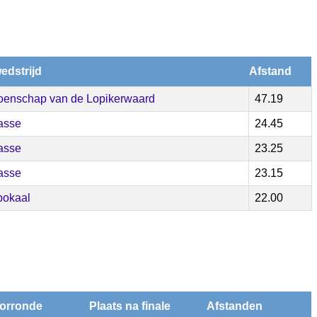
edstrijd
Afstand
enschap van de Lopikerwaard
47.19
lasse
24.45
lasse
23.25
lasse
23.15
rbokaal
22.00
oorronde
Plaats na finale
Afstanden