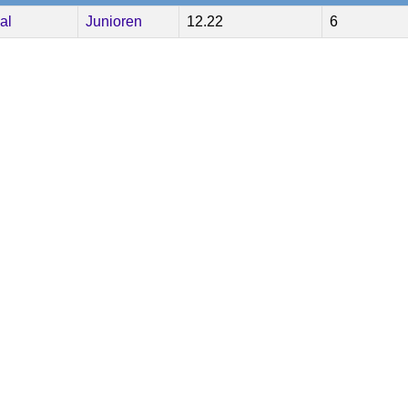
al
Junioren
12.22
6