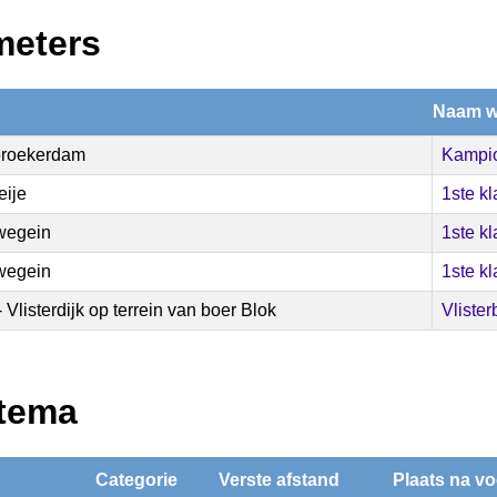
meters
Naam w
broekerdam
Kampio
ije
1ste k
wegein
1ste k
wegein
1ste k
- Vlisterdijk op terrein van boer Blok
Vliste
atema
Categorie
Verste afstand
Plaats na v