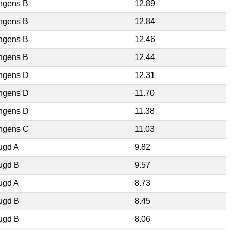
ngens B
12.89
ngens B
12.84
ngens B
12.46
ngens B
12.44
ngens D
12.31
ngens D
11.70
ngens D
11.38
ngens C
11.03
ugd A
9.82
ugd B
9.57
ugd A
8.73
ugd B
8.45
ugd B
8.06