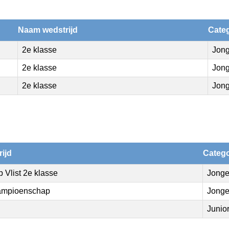
Naam wedstrijd
Cate
2e klasse
Jon
2e klasse
Jon
2e klasse
Jon
ijd
Catego
 Vlist 2e klasse
Jonge
ampioenschap
Jonge
Junio