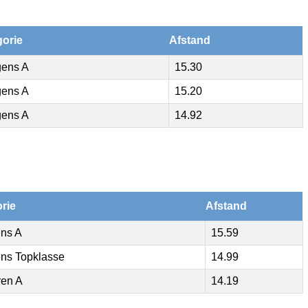
gorie
Afstand
gens A
15.30
gens A
15.20
gens A
14.92
rie
Afstand
ns A
15.59
ns Topklasse
14.99
ren A
14.19