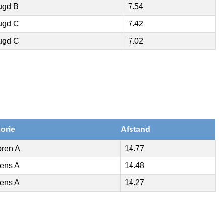
ugd B
7.54
ugd C
7.42
ugd C
7.02
orie
Afstand
oren A
14.77
ens A
14.48
ens A
14.27