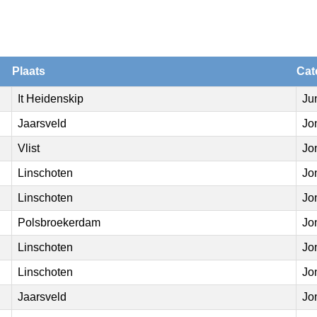
Plaats
Cat
It Heidenskip
Ju
Jaarsveld
Jo
Vlist
Jo
Linschoten
Jo
Linschoten
Jo
Polsbroekerdam
Jo
Linschoten
Jo
Linschoten
Jo
Jaarsveld
Jo