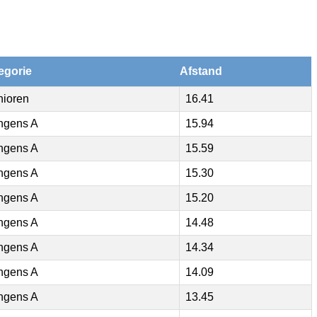
egorie
Afstand
nioren
16.41
ngens A
15.94
ngens A
15.59
ngens A
15.30
ngens A
15.20
ngens A
14.48
ngens A
14.34
ngens A
14.09
ngens A
13.45