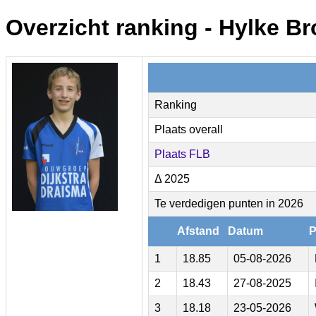
Overzicht ranking - Hylke B
Ranking
Plaats overall
Plaats FLB
Δ 2025
Te verdedigen punten in 2026
Afstand
Datum
P
1
18.85
05-08-2026
2
18.43
27-08-2025
3
18.18
23-05-2026