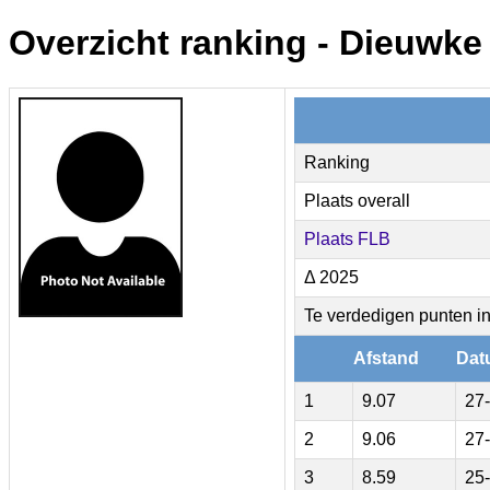
Overzicht ranking - Dieuwk
Ranking
Plaats overall
Plaats FLB
Δ 2025
Te verdedigen punten i
Afstand
Dat
1
9.07
27
2
9.06
27
3
8.59
25