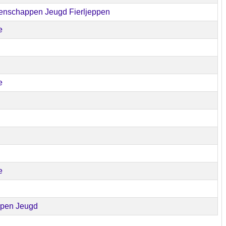
nschappen Jeugd Fierljeppen
e
e
e
ppen Jeugd