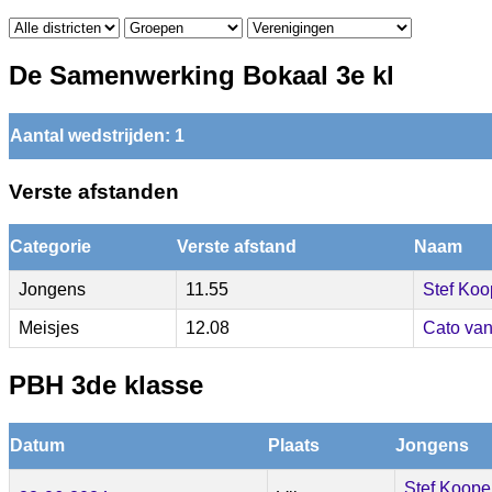
De Samenwerking Bokaal 3e kl
Aantal wedstrijden: 1
Verste afstanden
Categorie
Verste afstand
Naam
Jongens
11.55
Stef Koo
Meisjes
12.08
Cato van
PBH 3de klasse
Datum
Plaats
Jongens
Stef Koope