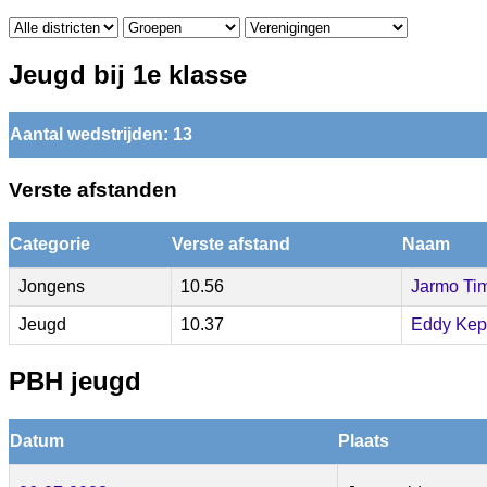
Jeugd bij 1e klasse
Aantal wedstrijden: 13
Verste afstanden
Categorie
Verste afstand
Naam
Jongens
10.56
Jarmo Ti
Jeugd
10.37
Eddy Kep
PBH jeugd
Datum
Plaats