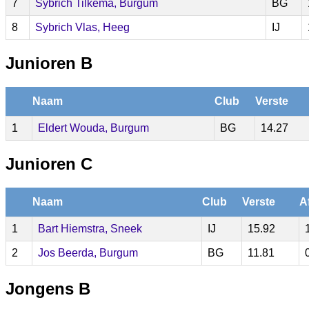
7
Sybrich Tilkema, Burgum
BG
8
Sybrich Vlas, Heeg
IJ
Junioren B
Naam
Club
Verste
1
Eldert Wouda, Burgum
BG
14.27
Junioren C
Naam
Club
Verste
A
1
Bart Hiemstra, Sneek
IJ
15.92
2
Jos Beerda, Burgum
BG
11.81
Jongens B