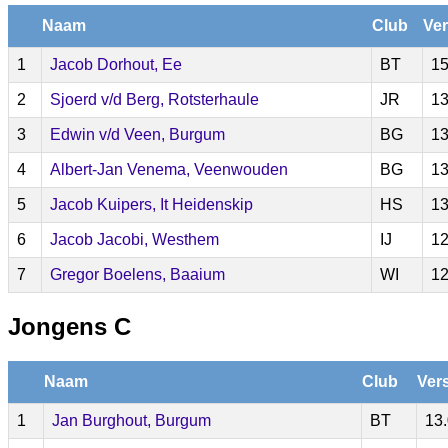
Naam
Club
Ver
1
Jacob Dorhout, Ee
BT
15
2
Sjoerd v/d Berg, Rotsterhaule
JR
13
3
Edwin v/d Veen, Burgum
BG
13
4
Albert-Jan Venema, Veenwouden
BG
13
5
Jacob Kuipers, It Heidenskip
HS
13
6
Jacob Jacobi, Westhem
IJ
12
7
Gregor Boelens, Baaium
WI
12
Jongens C
Naam
Club
Ver
1
Jan Burghout, Burgum
BT
13