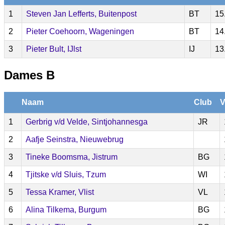
1
Steven Jan Lefferts, Buitenpost
BT
15
2
Pieter Coehoorn, Wageningen
BT
14
3
Pieter Bult, IJlst
IJ
13
Dames B
Naam
Club
V
1
Gerbrig v/d Velde, Sintjohannesga
JR
2
Aafje Seinstra, Nieuwebrug
3
Tineke Boomsma, Jistrum
BG
4
Tjitske v/d Sluis, Tzum
WI
5
Tessa Kramer, Vlist
VL
6
Alina Tilkema, Burgum
BG