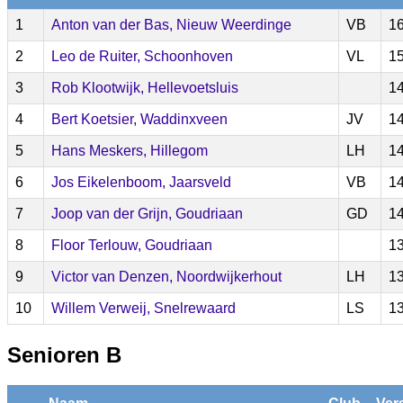
1
Anton van der Bas, Nieuw Weerdinge
VB
16
2
Leo de Ruiter, Schoonhoven
VL
15
3
Rob Klootwijk, Hellevoetsluis
14
4
Bert Koetsier, Waddinxveen
JV
14
5
Hans Meskers, Hillegom
LH
14
6
Jos Eikelenboom, Jaarsveld
VB
14
7
Joop van der Grijn, Goudriaan
GD
14
8
Floor Terlouw, Goudriaan
13
9
Victor van Denzen, Noordwijkerhout
LH
13
10
Willem Verweij, Snelrewaard
LS
13
Senioren B