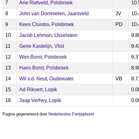
7
Arie Rietveld, Polsbroek
10.
8
John van Dommelen, Jaarsveld
JV
10.
9
Kees Cluistra, Polsbroek
PD
10.
10
Jacob Lehman, IJsselstein
9.8
11
Gerie Kastelijn, Vlist
9.4
12
Wim Borst, Polsbroek
9.3
13
Hans Borst, Polsbroek
8.9
14
Wil v.d. Neut, Oudewater
VB
8.7
15
Ad Rikoert, Lopik
0.0
16
Jaap Verhey, Lopik
0.0
Pagina gegenereerd door
Nederlandse Fierljepbond