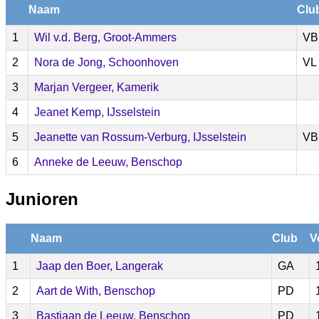
Naam
Clu
1
Wil v.d. Berg, Groot-Ammers
VB
2
Nora de Jong, Schoonhoven
VL
3
Marjan Vergeer, Kamerik
4
Jeanet Kemp, IJsselstein
5
Jeanette van Rossum-Verburg, IJsselstein
VB
6
Anneke de Leeuw, Benschop
Junioren
Naam
Club
V
1
Jaap den Boer, Langerak
GA
2
Aart de With, Benschop
PD
3
Bastiaan de Leeuw, Benschop
PD