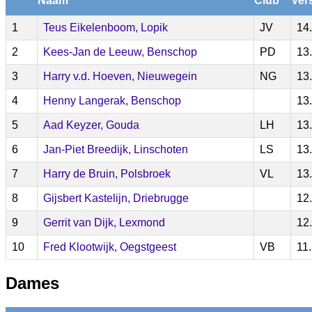
Naam
Club
Ver
1
Teus Eikelenboom, Lopik
JV
14
2
Kees-Jan de Leeuw, Benschop
PD
13
3
Harry v.d. Hoeven, Nieuwegein
NG
13
4
Henny Langerak, Benschop
13
5
Aad Keyzer, Gouda
LH
13
6
Jan-Piet Breedijk, Linschoten
LS
13
7
Harry de Bruin, Polsbroek
VL
13
8
Gijsbert Kastelijn, Driebrugge
12
9
Gerrit van Dijk, Lexmond
12
10
Fred Klootwijk, Oegstgeest
VB
11
Dames