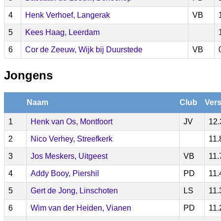
4
Henk Verhoef, Langerak
VB
5
Kees Haag, Leerdam
6
Cor de Zeeuw, Wijk bij Duurstede
VB
Jongens
Naam
Club
Vers
1
Henk van Os, Montfoort
JV
12.
2
Nico Verhey, Streefkerk
11.
3
Jos Meskers, Uitgeest
VB
11.
4
Addy Booy, Piershil
PD
11.
5
Gert de Jong, Linschoten
LS
11.
6
Wim van der Heiden, Vianen
PD
11.