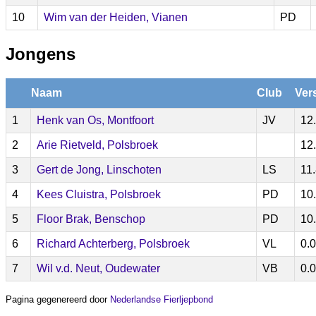
10
Wim van der Heiden, Vianen
PD
Jongens
Naam
Club
Ver
1
Henk van Os, Montfoort
JV
12
2
Arie Rietveld, Polsbroek
12
3
Gert de Jong, Linschoten
LS
11
4
Kees Cluistra, Polsbroek
PD
10
5
Floor Brak, Benschop
PD
10
6
Richard Achterberg, Polsbroek
VL
0.
7
Wil v.d. Neut, Oudewater
VB
0.
Pagina gegenereerd door
Nederlandse Fierljepbond