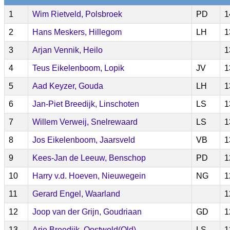
1
Wim Rietveld, Polsbroek
PD
1
2
Hans Meskers, Hillegom
LH
1
3
Arjan Vennik, Heilo
1
4
Teus Eikelenboom, Lopik
JV
1
5
Aad Keyzer, Gouda
LH
1
6
Jan-Piet Breedijk, Linschoten
LS
1
7
Willem Verweij, Snelrewaard
LS
1
8
Jos Eikelenboom, Jaarsveld
VB
1
9
Kees-Jan de Leeuw, Benschop
PD
1
10
Harry v.d. Hoeven, Nieuwegein
NG
1
11
Gerard Engel, Waarland
1
12
Joop van der Grijn, Goudriaan
GD
1
13
Arie Breedijk, Oostwold(Old)
LS
1