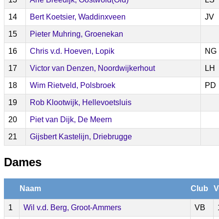
14
Bert Koetsier, Waddinxveen
JV
15
Pieter Muhring, Groenekan
16
Chris v.d. Hoeven, Lopik
NG
17
Victor van Denzen, Noordwijkerhout
LH
18
Wim Rietveld, Polsbroek
PD
19
Rob Klootwijk, Hellevoetsluis
20
Piet van Dijk, De Meern
21
Gijsbert Kastelijn, Driebrugge
Dames
Naam
Club
V
1
Wil v.d. Berg, Groot-Ammers
VB