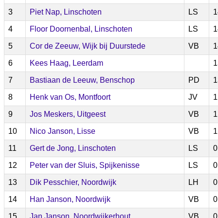
3
Piet Nap, Linschoten
LS
1
4
Floor Doornenbal, Linschoten
LS
1
5
Cor de Zeeuw, Wijk bij Duurstede
VB
1
6
Kees Haag, Leerdam
1
7
Bastiaan de Leeuw, Benschop
PD
1
8
Henk van Os, Montfoort
JV
1
9
Jos Meskers, Uitgeest
VB
1
10
Nico Janson, Lisse
VB
1
11
Gert de Jong, Linschoten
LS
0
12
Peter van der Sluis, Spijkenisse
LS
0
13
Dik Pesschier, Noordwijk
LH
0
14
Han Janson, Noordwijk
VB
0
15
Jan Janson, Noordwijkerhout
VB
0