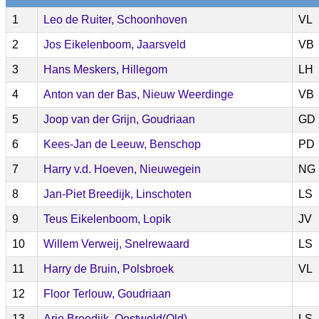
1
Leo de Ruiter, Schoonhoven
VL
2
Jos Eikelenboom, Jaarsveld
VB
3
Hans Meskers, Hillegom
LH
4
Anton van der Bas, Nieuw Weerdinge
VB
5
Joop van der Grijn, Goudriaan
GD
6
Kees-Jan de Leeuw, Benschop
PD
7
Harry v.d. Hoeven, Nieuwegein
NG
8
Jan-Piet Breedijk, Linschoten
LS
9
Teus Eikelenboom, Lopik
JV
10
Willem Verweij, Snelrewaard
LS
11
Harry de Bruin, Polsbroek
VL
12
Floor Terlouw, Goudriaan
13
Arie Breedijk, Oostwold(Old)
LS