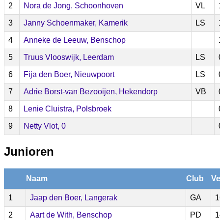
2
Nora de Jong, Schoonhoven
VL
3
Janny Schoenmaker, Kamerik
LS
4
Anneke de Leeuw, Benschop
5
Truus Vlooswijk, Leerdam
LS
6
Fija den Boer, Nieuwpoort
LS
7
Adrie Borst-van Bezooijen, Hekendorp
VB
8
Lenie Cluistra, Polsbroek
9
Netty Vlot, 0
Junioren
Naam
Club
Ve
1
Jaap den Boer, Langerak
GA
1
2
Aart de With, Benschop
PD
1