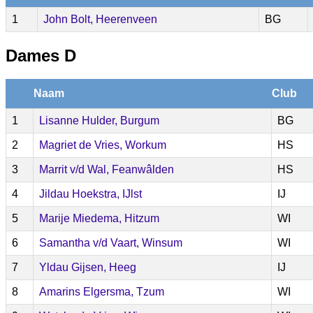
1
John Bolt, Heerenveen
BG
Dames D
Naam
Club
1
Lisanne Hulder, Burgum
BG
2
Magriet de Vries, Workum
HS
3
Marrit v/d Wal, Feanwâlden
HS
4
Jildau Hoekstra, IJlst
IJ
5
Marije Miedema, Hitzum
WI
6
Samantha v/d Vaart, Winsum
WI
7
Yldau Gijsen, Heeg
IJ
8
Amarins Elgersma, Tzum
WI