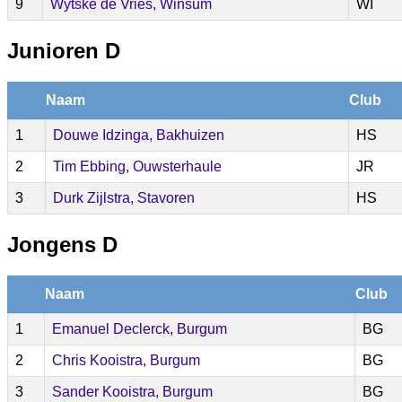
9
Wytske de Vries, Winsum
WI
Junioren D
Naam
Club
1
Douwe Idzinga, Bakhuizen
HS
2
Tim Ebbing, Ouwsterhaule
JR
3
Durk Zijlstra, Stavoren
HS
Jongens D
Naam
Club
1
Emanuel Declerck, Burgum
BG
2
Chris Kooistra, Burgum
BG
3
Sander Kooistra, Burgum
BG