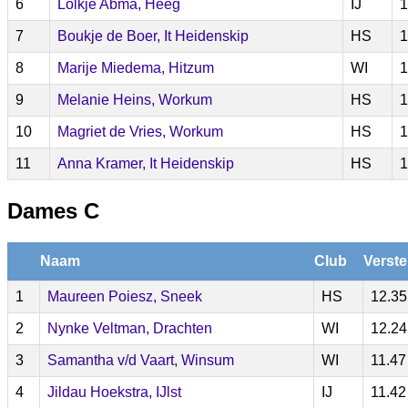
6
Lolkje Abma, Heeg
IJ
1
7
Boukje de Boer, It Heidenskip
HS
1
8
Marije Miedema, Hitzum
WI
1
9
Melanie Heins, Workum
HS
1
10
Magriet de Vries, Workum
HS
1
11
Anna Kramer, It Heidenskip
HS
1
Dames C
Naam
Club
Verste
1
Maureen Poiesz, Sneek
HS
12.35
2
Nynke Veltman, Drachten
WI
12.24
3
Samantha v/d Vaart, Winsum
WI
11.47
4
Jildau Hoekstra, IJlst
IJ
11.42