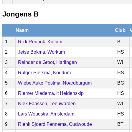
Jongens B
Naam
Club
V
1
Rick Reurink, Kollum
BT
2
Jetse Bokma, Workum
HS
3
Reinder de Groot, Harlingen
WI
4
Rutger Piersma, Koudum
HS
5
Wiebe Auke Postma, Noardburgum
BG
6
Riemer Miedema, It Heidenskip
HS
7
Niek Faassen, Leeuwarden
WI
8
Lars Woudstra, Amsterdam
HS
9
Rienk Sjoerd Fennema, Oudwoude
BT