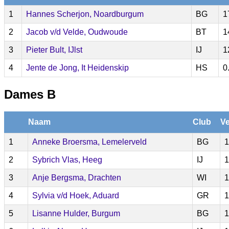
1
Hannes Scherjon, Noardburgum
BG
1
2
Jacob v/d Velde, Oudwoude
BT
1
3
Pieter Bult, IJlst
IJ
1
4
Jente de Jong, It Heidenskip
HS
0
Dames B
Naam
Club
Ve
1
Anneke Broersma, Lemelerveld
BG
1
2
Sybrich Vlas, Heeg
IJ
1
3
Anje Bergsma, Drachten
WI
1
4
Sylvia v/d Hoek, Aduard
GR
1
5
Lisanne Hulder, Burgum
BG
1