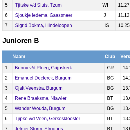
5
Tjitske v/d Sluis, Tzum
WI
11.27
6
Sjoukje Iedema, Gaastmeer
IJ
11.12
7
Sigrid Bokma, Hindeloopen
HS
10.25
Junioren B
Naam
Club
Vers
1
Benny v/d Ploeg, Grijpskerk
GR
14.
2
Emanuel Declerck, Burgum
BG
14.
3
Gjalt Veenstra, Burgum
BG
13.
4
René Braaksma, Niawier
BT
13.
5
Wander Wouda, Burgum
BG
13.
6
Tjipke v/d Veen, Gerkesklooster
BT
13.
7
Jelmer Storm, Stroobos
BT
13.