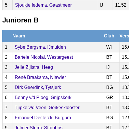
5
Sjoukje Iedema, Gaastmeer
IJ
11.52
Junioren B
Naam
Club
Vers
1
Sybe Bergsma, IJmuiden
WI
16.
2
Bartele Nicolai, Westergeest
BT
15.
3
Jelle Zijlstra, Heeg
IJ
15.
4
René Braaksma, Niawier
BT
15.
5
Dirk Geerdink, Tytsjerk
BG
13.
6
Benny v/d Ploeg, Grijpskerk
GR
13.
7
Tjipke v/d Veen, Gerkesklooster
BT
13.
8
Emanuel Declerck, Burgum
BG
12.
9
Jelmer Storm, Stroobos
BT
12.