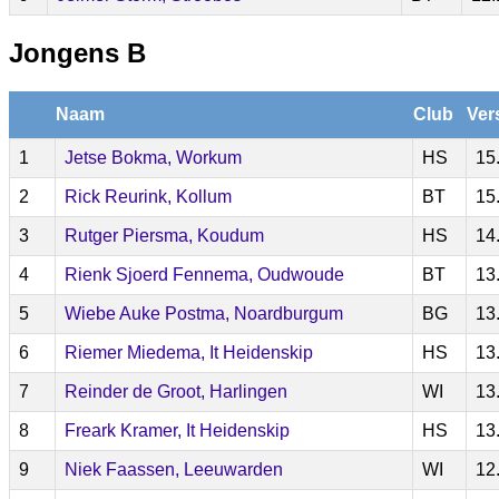
Jongens B
Naam
Club
Ver
1
Jetse Bokma, Workum
HS
15
2
Rick Reurink, Kollum
BT
15
3
Rutger Piersma, Koudum
HS
14
4
Rienk Sjoerd Fennema, Oudwoude
BT
13
5
Wiebe Auke Postma, Noardburgum
BG
13
6
Riemer Miedema, It Heidenskip
HS
13
7
Reinder de Groot, Harlingen
WI
13
8
Freark Kramer, It Heidenskip
HS
13
9
Niek Faassen, Leeuwarden
WI
12