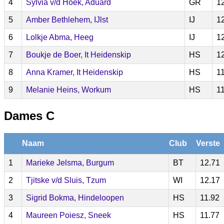
4
Sylvia v/d Hoek, Aduard
GR
1
5
Amber Bethlehem, IJlst
IJ
1
6
Lolkje Abma, Heeg
IJ
1
7
Boukje de Boer, It Heidenskip
HS
1
8
Anna Kramer, It Heidenskip
HS
1
9
Melanie Heins, Workum
HS
1
Dames C
Naam
Club
Verste
1
Marieke Jelsma, Burgum
BT
12.71
2
Tjitske v/d Sluis, Tzum
WI
12.17
3
Sigrid Bokma, Hindeloopen
HS
11.92
4
Maureen Poiesz, Sneek
HS
11.77