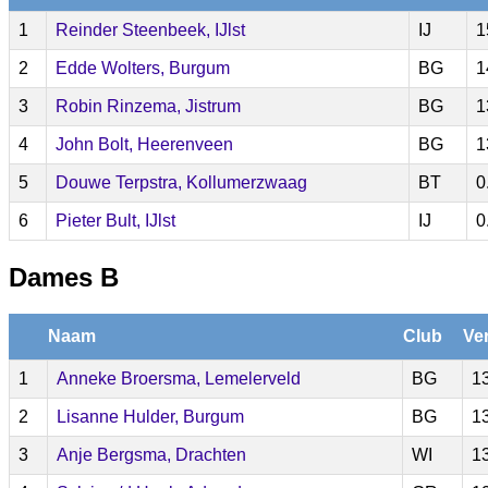
1
Reinder Steenbeek, IJlst
IJ
1
2
Edde Wolters, Burgum
BG
1
3
Robin Rinzema, Jistrum
BG
1
4
John Bolt, Heerenveen
BG
1
5
Douwe Terpstra, Kollumerzwaag
BT
0
6
Pieter Bult, IJlst
IJ
0
Dames B
Naam
Club
Ve
1
Anneke Broersma, Lemelerveld
BG
1
2
Lisanne Hulder, Burgum
BG
1
3
Anje Bergsma, Drachten
WI
1