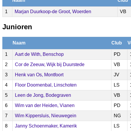
Naam
Club
1
Marjan Duurkoop-de Groot, Woerden
VB
Junioren
Naam
Club
V
1
Aart de With, Benschop
PD
2
Cor de Zeeuw, Wijk bij Duurstede
VB
3
Henk van Os, Montfoort
JV
4
Floor Doornenbal, Linschoten
LS
5
Leen de Jong, Bodegraven
VB
6
Wim van der Heiden, Vianen
PD
7
Wim Kippersluis, Nieuwegein
NG
8
Janny Schoenmaker, Kamerik
LS