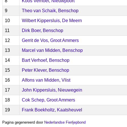
8
Koos Verhoef, Nieuwpoort
9
Theo van Schaik, Benschop
10
Wilbert Kippersluis, De Meern
11
Dirk Boer, Benschop
12
Gerrit de Vos, Groot Ammers
13
Marcel van Midden, Benschop
14
Bart Verhoef, Benschop
15
Peter Klever, Benschop
16
Alfons van Midden, Vlist
17
John Kippersluis, Nieuwegein
18
Cok Schep, Groot Ammers
19
Frank Boekholtz, Kaatsheuvel
Pagina gegenereerd door
Nederlandse Fierljepbond