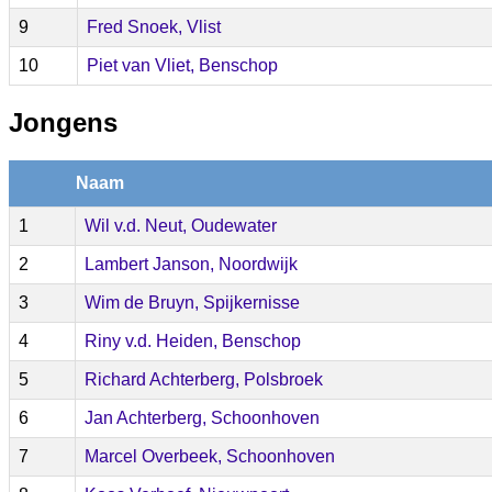
9
Fred Snoek, Vlist
10
Piet van Vliet, Benschop
Jongens
Naam
1
Wil v.d. Neut, Oudewater
2
Lambert Janson, Noordwijk
3
Wim de Bruyn, Spijkernisse
4
Riny v.d. Heiden, Benschop
5
Richard Achterberg, Polsbroek
6
Jan Achterberg, Schoonhoven
7
Marcel Overbeek, Schoonhoven