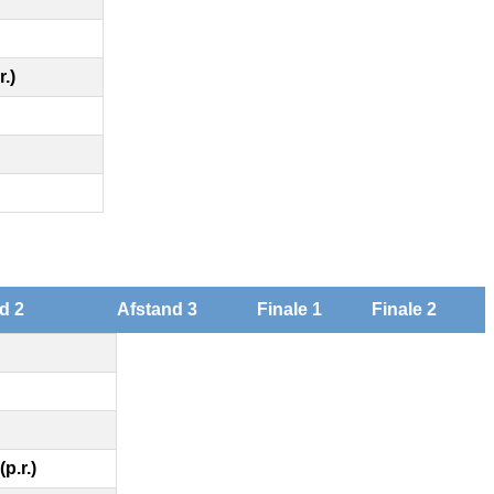
r.)
d 2
Afstand 3
Finale 1
Finale 2
(p.r.)