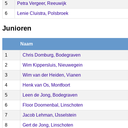
5
Petra Vergeer, Reeuwijk
6
Lenie Cluistra, Polsbroek
Junioren
Naam
1
Chris Domburg, Bodegraven
2
Wim Kippersluis, Nieuwegein
3
Wim van der Heiden, Vianen
4
Henk van Os, Montfoort
5
Leen de Jong, Bodegraven
6
Floor Doornenbal, Linschoten
7
Jacob Lehman, IJsselstein
8
Gert de Jong, Linschoten