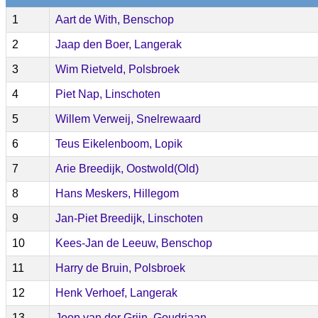
1
Aart de With, Benschop
2
Jaap den Boer, Langerak
3
Wim Rietveld, Polsbroek
4
Piet Nap, Linschoten
5
Willem Verweij, Snelrewaard
6
Teus Eikelenboom, Lopik
7
Arie Breedijk, Oostwold(Old)
8
Hans Meskers, Hillegom
9
Jan-Piet Breedijk, Linschoten
10
Kees-Jan de Leeuw, Benschop
11
Harry de Bruin, Polsbroek
12
Henk Verhoef, Langerak
13
Joop van der Grijn, Goudriaan