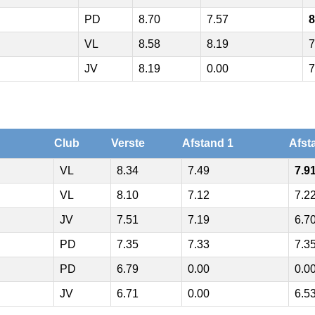
PD
8.70
7.57
8
VL
8.58
8.19
7
JV
8.19
0.00
7
Club
Verste
Afstand 1
Afst
VL
8.34
7.49
7.91
VL
8.10
7.12
7.2
JV
7.51
7.19
6.7
PD
7.35
7.33
7.3
PD
6.79
0.00
0.0
JV
6.71
0.00
6.5