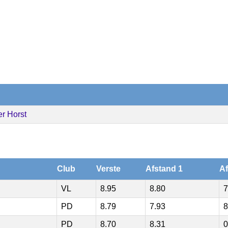
r Horst
Club
Verste
Afstand 1
Af
VL
8.95
8.80
7
PD
8.79
7.93
8
PD
8.70
8.31
0