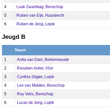
4
Luuk Zwambag, Benschop
5
Ruben van Eijk, Haastrecht
6
Ruben de Jong, Lopik
Jeugd B
Naam
1
Anita van Dam, Berkenwoude
2
Rosalien Anker, Vlist
3
Cynthia Stigter, Lopik
4
Leo van Midden, Benschop
5
Roy Velis, Benschop
6
Lucas de Jong, Lopik