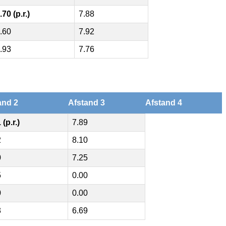
.70 (p.r.)
7.88
.60
7.92
.93
7.76
and 2
Afstand 3
Afstand 4
 (p.r.)
7.89
2
8.10
0
7.25
5
0.00
0
0.00
3
6.69