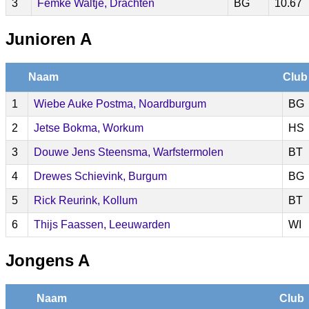
3
Femke Waltje, Drachten
BG
10.67
Junioren A
Naam
Club
1
Wiebe Auke Postma, Noardburgum
BG
2
Jetse Bokma, Workum
HS
3
Douwe Jens Steensma, Warfstermolen
BT
4
Drewes Schievink, Burgum
BG
5
Rick Reurink, Kollum
BT
6
Thijs Faassen, Leeuwarden
WI
Jongens A
Naam
Club