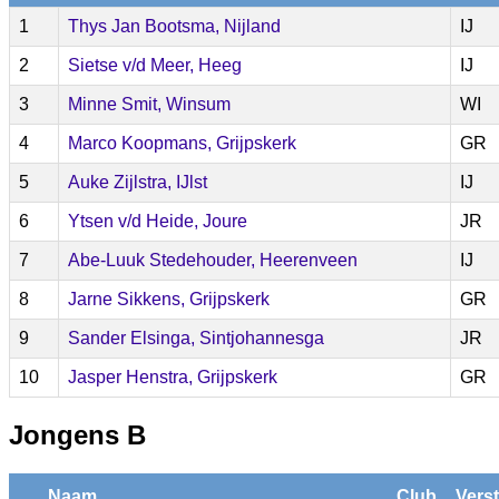
1
Thys Jan Bootsma, Nijland
IJ
2
Sietse v/d Meer, Heeg
IJ
3
Minne Smit, Winsum
WI
4
Marco Koopmans, Grijpskerk
GR
5
Auke Zijlstra, IJlst
IJ
6
Ytsen v/d Heide, Joure
JR
7
Abe-Luuk Stedehouder, Heerenveen
IJ
8
Jarne Sikkens, Grijpskerk
GR
9
Sander Elsinga, Sintjohannesga
JR
10
Jasper Henstra, Grijpskerk
GR
Jongens B
Naam
Club
Vers