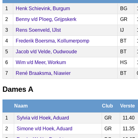
1
Henk Schievink, Burgum
BG
2
Benny v/d Ploeg, Grijpskerk
GR
3
Rens Soenveld, IJlst
IJ
4
Frederik Boersma, Kollumerpomp
BT
5
Jacob v/d Velde, Oudwoude
BT
6
Wim v/d Meer, Workum
HS
7
René Braaksma, Niawier
BT
Dames A
Naam
Club
Verste
1
Sylvia v/d Hoek, Aduard
GR
11.40
2
Simone v/d Hoek, Aduard
GR
11.35