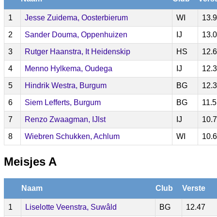
1
Jesse Zuidema, Oosterbierum
WI
13.
2
Sander Douma, Oppenhuizen
IJ
13.
3
Rutger Haanstra, It Heidenskip
HS
12.
4
Menno Hylkema, Oudega
IJ
12.
5
Hindrik Westra, Burgum
BG
12.
6
Siem Lefferts, Burgum
BG
11.
7
Renzo Zwaagman, IJlst
IJ
10.
8
Wiebren Schukken, Achlum
WI
10.
Meisjes A
Naam
Club
Verste
1
Liselotte Veenstra, Suwâld
BG
12.47