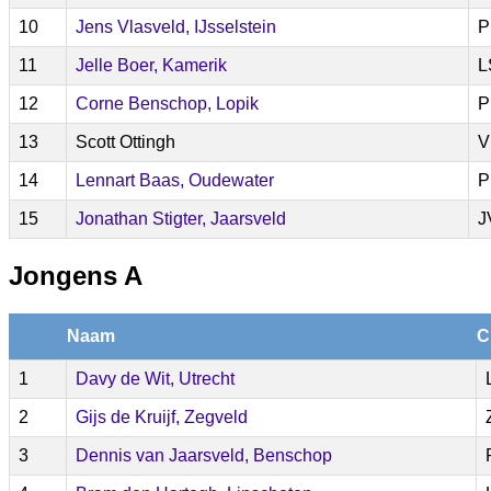
10
Jens Vlasveld, IJsselstein
P
11
Jelle Boer, Kamerik
L
12
Corne Benschop, Lopik
P
13
Scott Ottingh
V
14
Lennart Baas, Oudewater
P
15
Jonathan Stigter, Jaarsveld
J
Jongens A
Naam
C
1
Davy de Wit, Utrecht
2
Gijs de Kruijf, Zegveld
3
Dennis van Jaarsveld, Benschop