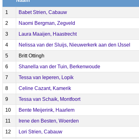
Naam
1
Babet Strien, Cabauw
2
Naomi Bergman, Zegveld
3
Laura Maaijen, Haastrecht
4
Nelissa van der Sluijs, Nieuwerkerk aan den IJssel
5
Britt Ottingh
6
Shanella van der Tuin, Berkenwoude
7
Tessa van Ieperen, Lopik
8
Celine Cazant, Kamerik
9
Tessa van Schaik, Montfoort
10
Bente Meijerink, Haarlem
11
Irene den Besten, Woerden
12
Lori Strien, Cabauw