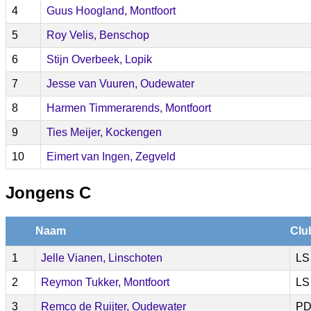
4
Guus Hoogland, Montfoort
5
Roy Velis, Benschop
6
Stijn Overbeek, Lopik
7
Jesse van Vuuren, Oudewater
8
Harmen Timmerarends, Montfoort
9
Ties Meijer, Kockengen
10
Eimert van Ingen, Zegveld
Jongens C
Naam
Clu
1
Jelle Vianen, Linschoten
LS
2
Reymon Tukker, Montfoort
LS
3
Remco de Ruijter, Oudewater
P