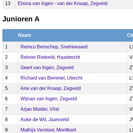
13
Elsina van Ingen - van der Knaap, Zegveld
Junioren A
Naam
Cl
1
Remco Benschop, Snelrewaard
L
2
Reinier Rietveld, Haastrecht
V
3
Geert van Ingen, Zegveld
Z
4
Richard van Bemmel, Utrecht
L
5
Arie van der Knaap, Zegveld
Z
6
Wijnan van Ingen, Zegveld
Z
7
Arjan Mulder, Vlist
V
8
Auke de Wit, Jaarsveld
J
9
Mathijs Versloot, Montfoort
L