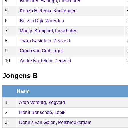
4
Bram den Hartogh, Linschoten
5
Kenzo Hielema, Kockengen
6
Bo van Dijk, Woerden
7
Martijn Kamphof, Linschoten
8
Twan Kastelein, Zegveld
9
Gerco van Oort, Lopik
10
Andre Kastelein, Zegveld
Jongens B
Naam
1
Aron Verburg, Zegveld
2
Henri Benschop, Lopik
3
Dennis van Galen, Polsbroekerdam