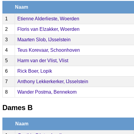
Naam
1
Etienne Alderlieste, Woerden
2
Floris van Elzakker, Woerden
3
Maarten Slob, IJsselstein
4
Teus Korevaar, Schoonhoven
5
Harm van der Vlist, Vlist
6
Rick Boer, Lopik
7
Anthony Lekkerkerker, IJsselstein
8
Wander Postma, Bennekom
Dames B
Naam