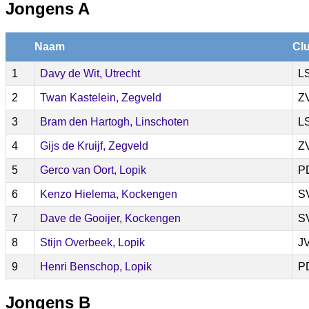
Jongens A
Naam
Cl
1
Davy de Wit, Utrecht
L
2
Twan Kastelein, Zegveld
Z
3
Bram den Hartogh, Linschoten
L
4
Gijs de Kruijf, Zegveld
Z
5
Gerco van Oort, Lopik
P
6
Kenzo Hielema, Kockengen
S
7
Dave de Gooijer, Kockengen
S
8
Stijn Overbeek, Lopik
J
9
Henri Benschop, Lopik
P
Jongens B