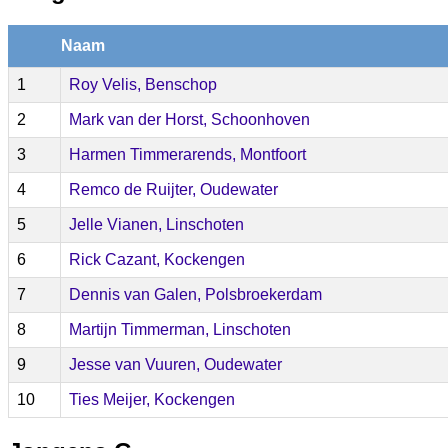
Naam
1
Roy Velis, Benschop
2
Mark van der Horst, Schoonhoven
3
Harmen Timmerarends, Montfoort
4
Remco de Ruijter, Oudewater
5
Jelle Vianen, Linschoten
6
Rick Cazant, Kockengen
7
Dennis van Galen, Polsbroekerdam
8
Martijn Timmerman, Linschoten
9
Jesse van Vuuren, Oudewater
10
Ties Meijer, Kockengen