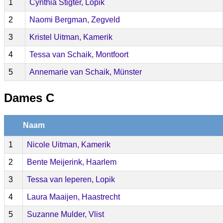
1
Cynthia Stigter, Lopik
2
Naomi Bergman, Zegveld
3
Kristel Uitman, Kamerik
4
Tessa van Schaik, Montfoort
5
Annemarie van Schaik, Münster
Dames C
Naam
1
Nicole Uitman, Kamerik
2
Bente Meijerink, Haarlem
3
Tessa van Ieperen, Lopik
4
Laura Maaijen, Haastrecht
5
Suzanne Mulder, Vlist