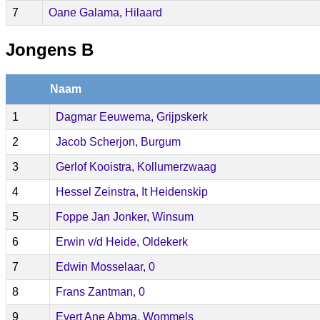
7
Oane Galama, Hilaard
Jongens B
Naam
1
Dagmar Eeuwema, Grijpskerk
2
Jacob Scherjon, Burgum
3
Gerlof Kooistra, Kollumerzwaag
4
Hessel Zeinstra, It Heidenskip
5
Foppe Jan Jonker, Winsum
6
Erwin v/d Heide, Oldekerk
7
Edwin Mosselaar, 0
8
Frans Zantman, 0
9
Evert Ane Abma, Wommels