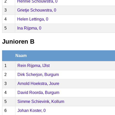
2
Hennie Schouwstra, 0
3
Grietje Schouwstra, 0
4
Helen Lettinga, 0
5
Ina Rijpma, 0
Junioren B
Naam
1
Rein Rijpma, IJlst
2
Dirk Scherjon, Burgum
3
Arnold Hoekstra, Joure
4
David Roorda, Burgum
5
Simme Schievink, Kollum
6
Johan Koster, 0