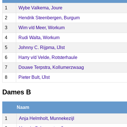
1
Wybe Valkema, Joure
2
Hendrik Steenbergen, Burgum
3
Wim v/d Meer, Workum
4
Rudi Walta, Workum
5
Johnny C. Rijpma, IJlst
6
Harry v/d Velde, Rotsterhaule
7
Douwe Terpstra, Kollumerzwaag
8
Pieter Bult, IJlst
Dames B
Naam
1
Anja Helmholt, Munnekezijl