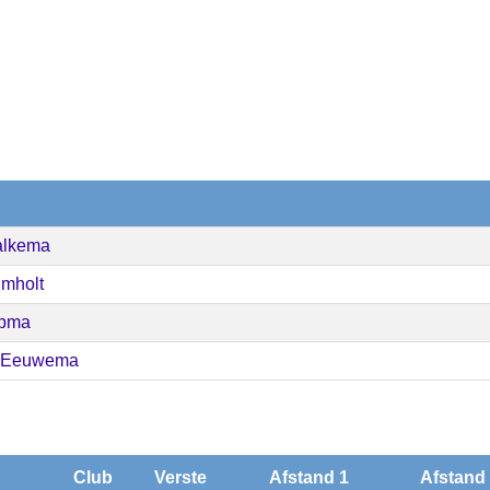
alkema
lmholt
jpma
 Eeuwema
Club
Verste
Afstand 1
Afstand