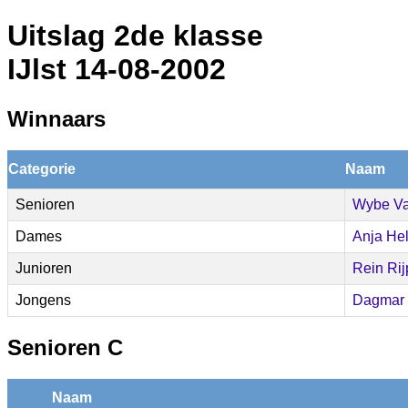
Uitslag 2de klasse
IJlst 14-08-2002
Winnaars
Categorie
Naam
Senioren
Wybe V
Dames
Anja He
Junioren
Rein Ri
Jongens
Dagmar
Senioren C
Naam