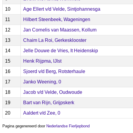
10
Age Ellert v/d Velde, Sintjohannesga
11
Hilbert Steenbeek, Wageningen
12
Jan Cornelis van Maassen, Kollum
13
Chaim La Roi, Gerkesklooster
14
Jelle Douwe de Vries, It Heidenskip
15
Henk Rijpma, IJlst
16
Sjoerd v/d Berg, Rotsterhaule
17
Janko Weening, 0
18
Jacob v/d Velde, Oudwoude
19
Bart van Rijn, Grijpskerk
20
Aaldert v/d Zee, 0
Pagina gegenereerd door
Nederlandse Fierljepbond