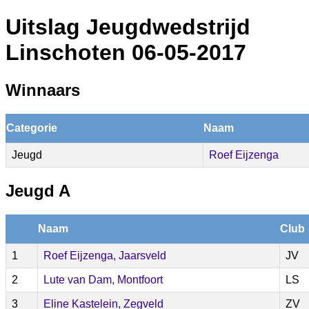
Uitslag Jeugdwedstrijd
Linschoten 06-05-2017
Winnaars
Categorie
Naam
Jeugd
Roef Eijzenga
Jeugd A
Naam
Club
1
Roef Eijzenga, Jaarsveld
JV
2
Lute van Dam, Montfoort
LS
3
Eline Kastelein, Zegveld
ZV