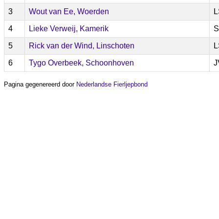
3
Wout van Ee, Woerden
L
4
Lieke Verweij, Kamerik
S
5
Rick van der Wind, Linschoten
L
6
Tygo Overbeek, Schoonhoven
J
Pagina gegenereerd door
Nederlandse Fierljepbond