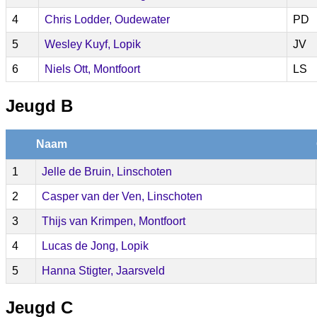
4
Chris Lodder, Oudewater
PD
5
Wesley Kuyf, Lopik
JV
6
Niels Ott, Montfoort
LS
Jeugd B
Naam
1
Jelle de Bruin, Linschoten
2
Casper van der Ven, Linschoten
3
Thijs van Krimpen, Montfoort
4
Lucas de Jong, Lopik
5
Hanna Stigter, Jaarsveld
Jeugd C