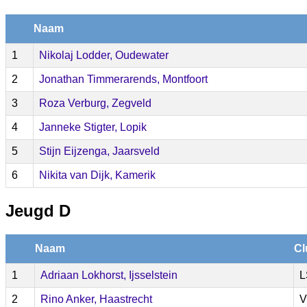
Naam
1
Nikolaj Lodder, Oudewater
2
Jonathan Timmerarends, Montfoort
3
Roza Verburg, Zegveld
4
Janneke Stigter, Lopik
5
Stijn Eijzenga, Jaarsveld
6
Nikita van Dijk, Kamerik
Jeugd D
Naam
Cl
1
Adriaan Lokhorst, Ijsselstein
L
2
Rino Anker, Haastrecht
V