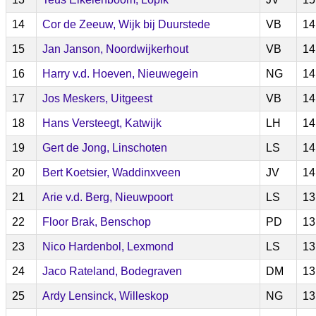
14
Cor de Zeeuw, Wijk bij Duurstede
VB
14
15
Jan Janson, Noordwijkerhout
VB
14
16
Harry v.d. Hoeven, Nieuwegein
NG
14
17
Jos Meskers, Uitgeest
VB
14
18
Hans Versteegt, Katwijk
LH
14
19
Gert de Jong, Linschoten
LS
14
20
Bert Koetsier, Waddinxveen
JV
14
21
Arie v.d. Berg, Nieuwpoort
LS
13
22
Floor Brak, Benschop
PD
13
23
Nico Hardenbol, Lexmond
LS
13
24
Jaco Rateland, Bodegraven
DM
13
25
Ardy Lensinck, Willeskop
NG
13