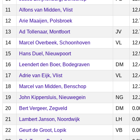
11
Alfons van Midden, Vlist
12.
12
Arie Maaijen, Polsbroek
12.
13
Ad Tollenaar, Montfoort
JV
12.
14
Marcel Overbeek, Schoonhoven
VL
12.
15
Hans Duel, Nieuwpoort
12.
16
Leendert den Boer, Bodegraven
DM
12.
17
Adrie van Eijk, Vlist
VL
12.
18
Marcel van Midden, Benschop
12.
19
John Kippersluis, Nieuwegein
NG
12.
20
Bert Vergeer, Zegveld
DM
0.0
21
Lambert Janson, Noordwijk
LH
0.0
22
Geurt de Groot, Lopik
VB
0.0