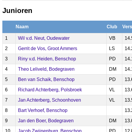
Junioren
Naam
Club
Vers
1
Wil v.d. Neut, Oudewater
VB
14.
2
Gerrit de Vos, Groot Ammers
LS
14.
3
Riny v.d. Heiden, Benschop
PD
14.
4
Theo Leliveld, Bodegraven
DM
14.
5
Ben van Schaik, Benschop
PD
13.
6
Richard Achterberg, Polsbroek
VL
13.
7
Jan Achterberg, Schoonhoven
VL
13.
8
Bart Verhoef, Benschop
13.
9
Jan den Boer, Bodegraven
DM
13.
10
Jacob Zwijnenburg, Benschop
PD
12.