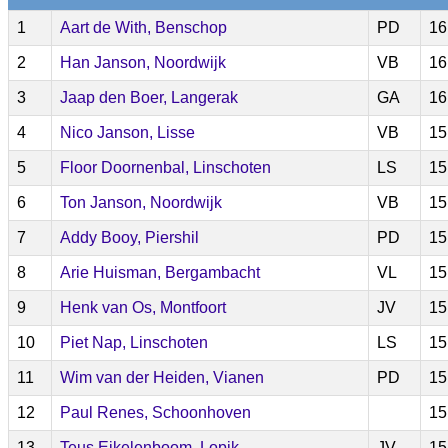
1
Aart de With, Benschop
PD
16
2
Han Janson, Noordwijk
VB
16
3
Jaap den Boer, Langerak
GA
16
4
Nico Janson, Lisse
VB
15
5
Floor Doornenbal, Linschoten
LS
15
6
Ton Janson, Noordwijk
VB
15
7
Addy Booy, Piershil
PD
15
8
Arie Huisman, Bergambacht
VL
15
9
Henk van Os, Montfoort
JV
15
10
Piet Nap, Linschoten
LS
15
11
Wim van der Heiden, Vianen
PD
15
12
Paul Renes, Schoonhoven
15
13
Teus Eikelenboom, Lopik
JV
15