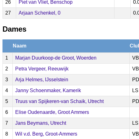
26
Piet van Vliet, Benschop
0.
27
Arjaan Schenkel, 0
0.
Dames
Naam
Clu
1
Marjan Duurkoop-de Groot, Woerden
VB
2
Petra Vergeer, Reeuwijk
VB
3
Arja Helmes, IJsselstein
P
4
Janny Schoenmaker, Kamerik
LS
5
Truus van Spijkeren-van Schaik, Utrecht
P
6
Elise Oudenaarde, Groot Ammers
7
Jans Beymans, Utrecht
LS
8
Wil v.d. Berg, Groot-Ammers
VB