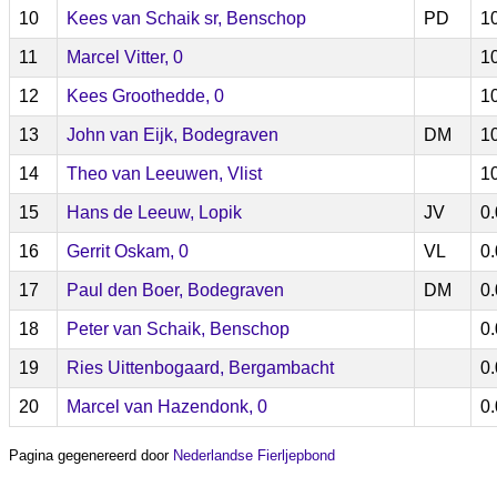
10
Kees van Schaik sr, Benschop
PD
1
11
Marcel Vitter, 0
1
12
Kees Groothedde, 0
1
13
John van Eijk, Bodegraven
DM
1
14
Theo van Leeuwen, Vlist
1
15
Hans de Leeuw, Lopik
JV
0
16
Gerrit Oskam, 0
VL
0
17
Paul den Boer, Bodegraven
DM
0
18
Peter van Schaik, Benschop
0
19
Ries Uittenbogaard, Bergambacht
0
20
Marcel van Hazendonk, 0
0
Pagina gegenereerd door
Nederlandse Fierljepbond