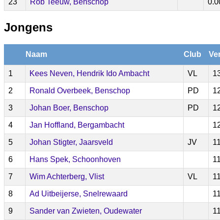
23
Rob Teeuw, Benschop
0.0
Jongens
Naam
Club
Ve
1
Kees Neven, Hendrik Ido Ambacht
VL
1
2
Ronald Overbeek, Benschop
PD
1
3
Johan Boer, Benschop
PD
1
4
Jan Hoffland, Bergambacht
1
5
Johan Stigter, Jaarsveld
JV
1
6
Hans Spek, Schoonhoven
1
7
Wim Achterberg, Vlist
VL
1
8
Ad Uitbeijerse, Snelrewaard
1
9
Sander van Zwieten, Oudewater
1