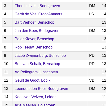
3
Theo Leliveld, Bodegraven
DM
14
4
Gerrit de Vos, Groot Ammers
LS
14
5
Bart Verhoef, Benschop
13
6
Jan den Boer, Bodegraven
DM
13
7
Peter Klever, Benschop
13
8
Rob Teeuw, Benschop
13
9
Jacob Zwijnenburg, Benschop
PD
13
10
Ben van Schaik, Benschop
PD
13
11
Ad Pellegrom, Linschoten
13
12
Geurt de Groot, Lopik
VB
12
13
Leendert den Boer, Bodegraven
DM
12
14
Kees van Velzen, Leiden
11
15
Arie Maaijen, Polsbroek
11