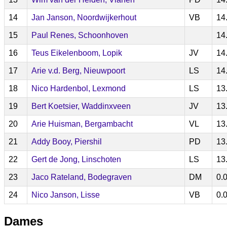
14
Jan Janson, Noordwijkerhout
VB
14
15
Paul Renes, Schoonhoven
14
16
Teus Eikelenboom, Lopik
JV
14
17
Arie v.d. Berg, Nieuwpoort
LS
14
18
Nico Hardenbol, Lexmond
LS
13
19
Bert Koetsier, Waddinxveen
JV
13
20
Arie Huisman, Bergambacht
VL
13
21
Addy Booy, Piershil
PD
13
22
Gert de Jong, Linschoten
LS
13
23
Jaco Rateland, Bodegraven
DM
0.
24
Nico Janson, Lisse
VB
0.
Dames