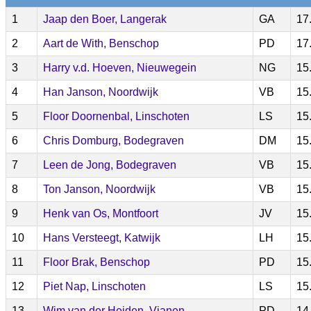
1
Jaap den Boer, Langerak
GA
17
2
Aart de With, Benschop
PD
17
3
Harry v.d. Hoeven, Nieuwegein
NG
15
4
Han Janson, Noordwijk
VB
15
5
Floor Doornenbal, Linschoten
LS
15
6
Chris Domburg, Bodegraven
DM
15
7
Leen de Jong, Bodegraven
VB
15
8
Ton Janson, Noordwijk
VB
15
9
Henk van Os, Montfoort
JV
15
10
Hans Versteegt, Katwijk
LH
15
11
Floor Brak, Benschop
PD
15
12
Piet Nap, Linschoten
LS
15
13
Wim van der Heiden, Vianen
PD
14