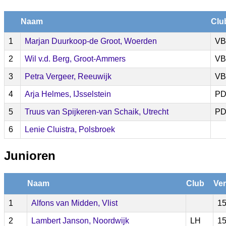
Naam
Clu
1
Marjan Duurkoop-de Groot, Woerden
VB
2
Wil v.d. Berg, Groot-Ammers
VB
3
Petra Vergeer, Reeuwijk
VB
4
Arja Helmes, IJsselstein
P
5
Truus van Spijkeren-van Schaik, Utrecht
P
6
Lenie Cluistra, Polsbroek
Junioren
Naam
Club
Ver
1
Alfons van Midden, Vlist
15
2
Lambert Janson, Noordwijk
LH
15