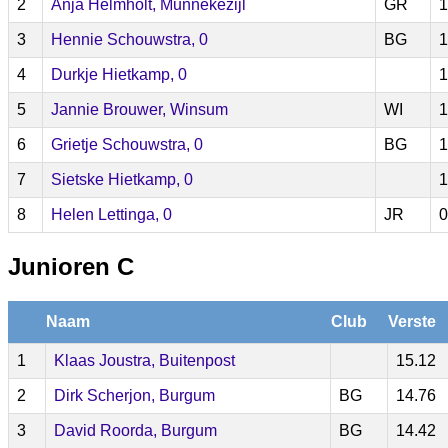
2
Anja Helmholt, Munnekezijl
GR
1
3
Hennie Schouwstra, 0
BG
1
4
Durkje Hietkamp, 0
1
5
Jannie Brouwer, Winsum
WI
1
6
Grietje Schouwstra, 0
BG
1
7
Sietske Hietkamp, 0
1
8
Helen Lettinga, 0
JR
0
Junioren C
Naam
Club
Verste
1
Klaas Joustra, Buitenpost
15.12
2
Dirk Scherjon, Burgum
BG
14.76
3
David Roorda, Burgum
BG
14.42