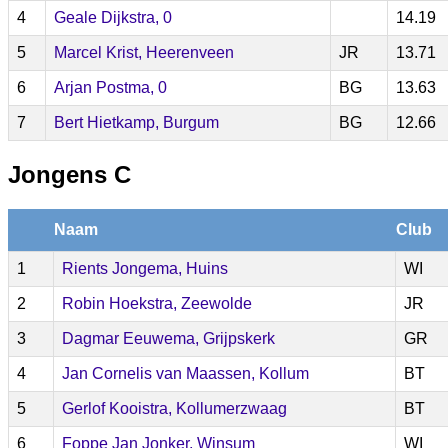
4
Geale Dijkstra, 0
14.19
5
Marcel Krist, Heerenveen
JR
13.71
6
Arjan Postma, 0
BG
13.63
7
Bert Hietkamp, Burgum
BG
12.66
Jongens C
Naam
Club
1
Rients Jongema, Huins
WI
2
Robin Hoekstra, Zeewolde
JR
3
Dagmar Eeuwema, Grijpskerk
GR
4
Jan Cornelis van Maassen, Kollum
BT
5
Gerlof Kooistra, Kollumerzwaag
BT
6
Foppe Jan Jonker, Winsum
WI