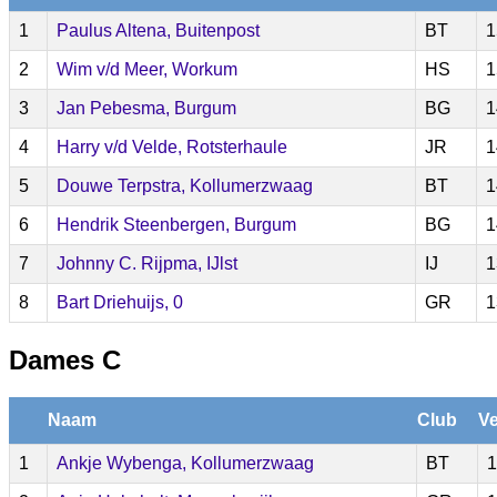
1
Paulus Altena, Buitenpost
BT
1
2
Wim v/d Meer, Workum
HS
1
3
Jan Pebesma, Burgum
BG
1
4
Harry v/d Velde, Rotsterhaule
JR
1
5
Douwe Terpstra, Kollumerzwaag
BT
1
6
Hendrik Steenbergen, Burgum
BG
1
7
Johnny C. Rijpma, IJlst
IJ
1
8
Bart Driehuijs, 0
GR
1
Dames C
Naam
Club
Ve
1
Ankje Wybenga, Kollumerzwaag
BT
1