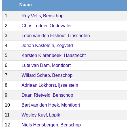
Naam
1
Roy Velis, Benschop
2
Chris Lodder, Oudewater
3
Leon van den Elshout, Linschoten
4
Jorian Kastelein, Zegveld
5
Karsten Klarenbeek, Haastrecht
6
Lute van Dam, Montfoort
7
Willard Schep, Benschop
8
Adriaan Lokhorst, Ijsselstein
9
Daan Rietveld, Benschop
10
Bart van den Hoek, Montfoort
11
Wesley Kuyf, Lopik
12
Niels Hensbergen, Benschop