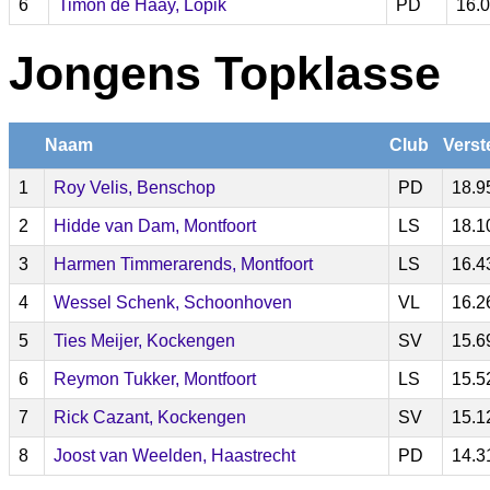
6
Timon de Haay, Lopik
PD
16.
Jongens Topklasse
Naam
Club
Verst
1
Roy Velis, Benschop
PD
18.9
2
Hidde van Dam, Montfoort
LS
18.1
3
Harmen Timmerarends, Montfoort
LS
16.4
4
Wessel Schenk, Schoonhoven
VL
16.2
5
Ties Meijer, Kockengen
SV
15.6
6
Reymon Tukker, Montfoort
LS
15.5
7
Rick Cazant, Kockengen
SV
15.1
8
Joost van Weelden, Haastrecht
PD
14.3