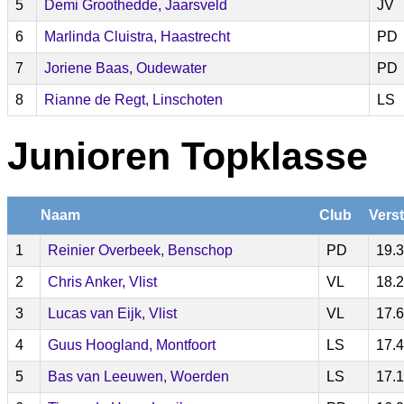
5
Demi Groothedde, Jaarsveld
JV
6
Marlinda Cluistra, Haastrecht
PD
7
Joriene Baas, Oudewater
PD
8
Rianne de Regt, Linschoten
LS
Junioren Topklasse
Naam
Club
Vers
1
Reinier Overbeek, Benschop
PD
19.
2
Chris Anker, Vlist
VL
18.
3
Lucas van Eijk, Vlist
VL
17.
4
Guus Hoogland, Montfoort
LS
17.
5
Bas van Leeuwen, Woerden
LS
17.