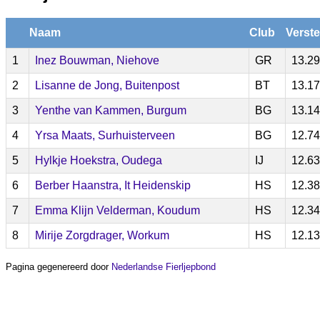
Naam
Club
Verste
1
Inez Bouwman, Niehove
GR
13.29
2
Lisanne de Jong, Buitenpost
BT
13.17
3
Yenthe van Kammen, Burgum
BG
13.14
4
Yrsa Maats, Surhuisterveen
BG
12.74
5
Hylkje Hoekstra, Oudega
IJ
12.63
6
Berber Haanstra, It Heidenskip
HS
12.38
7
Emma Klijn Velderman, Koudum
HS
12.34
8
Mirije Zorgdrager, Workum
HS
12.13
Pagina gegenereerd door
Nederlandse Fierljepbond