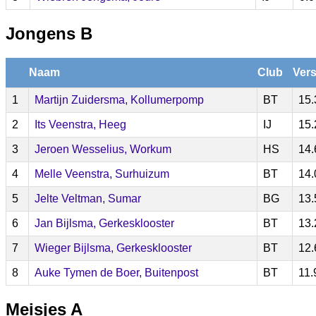
Jongens B
Naam
Club
Vers
1
Martijn Zuidersma, Kollumerpomp
BT
15.
2
Its Veenstra, Heeg
IJ
15.
3
Jeroen Wesselius, Workum
HS
14.
4
Melle Veenstra, Surhuizum
BT
14.
5
Jelte Veltman, Sumar
BG
13.
6
Jan Bijlsma, Gerkesklooster
BT
13.
7
Wieger Bijlsma, Gerkesklooster
BT
12.
8
Auke Tymen de Boer, Buitenpost
BT
11.
Meisjes A