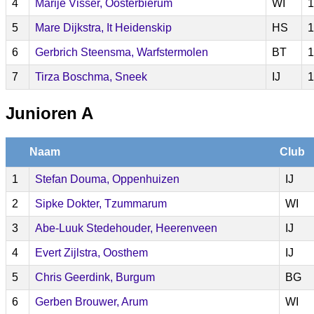
4
Marije Visser, Oosterbierum
WI
1
5
Mare Dijkstra, It Heidenskip
HS
1
6
Gerbrich Steensma, Warfstermolen
BT
1
7
Tirza Boschma, Sneek
IJ
1
Junioren A
Naam
Club
1
Stefan Douma, Oppenhuizen
IJ
2
Sipke Dokter, Tzummarum
WI
3
Abe-Luuk Stedehouder, Heerenveen
IJ
4
Evert Zijlstra, Oosthem
IJ
5
Chris Geerdink, Burgum
BG
6
Gerben Brouwer, Arum
WI