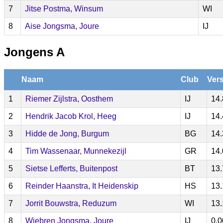
7
Jitse Postma, Winsum
WI
8
Aise Jongsma, Joure
IJ
Jongens A
Naam
Club
Vers
1
Riemer Zijlstra, Oosthem
IJ
14.
2
Hendrik Jacob Krol, Heeg
IJ
14.
3
Hidde de Jong, Burgum
BG
14.
4
Tim Wassenaar, Munnekezijl
GR
14.
5
Sietse Lefferts, Buitenpost
BT
13.
6
Reinder Haanstra, It Heidenskip
HS
13.
7
Jorrit Bouwstra, Reduzum
WI
13.
8
Wiebren Jongsma, Joure
IJ
0.0