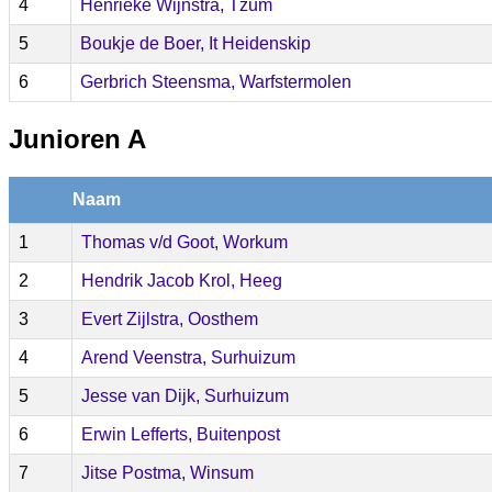
4
Henrieke Wijnstra, Tzum
5
Boukje de Boer, It Heidenskip
6
Gerbrich Steensma, Warfstermolen
Junioren A
Naam
1
Thomas v/d Goot, Workum
2
Hendrik Jacob Krol, Heeg
3
Evert Zijlstra, Oosthem
4
Arend Veenstra, Surhuizum
5
Jesse van Dijk, Surhuizum
6
Erwin Lefferts, Buitenpost
7
Jitse Postma, Winsum