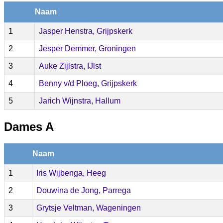
Naam
1
Jasper Henstra, Grijpskerk
2
Jesper Demmer, Groningen
3
Auke Zijlstra, IJlst
4
Benny v/d Ploeg, Grijpskerk
5
Jarich Wijnstra, Hallum
Dames A
Naam
1
Iris Wijbenga, Heeg
2
Douwina de Jong, Parrega
3
Grytsje Veltman, Wageningen