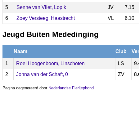
5
Senne van Vliet, Lopik
JV
7.15
6
Zoey Versteeg, Haastrecht
VL
6.10
Jeugd Buiten Mededinging
Naam
Club
Ver
1
Roel Hoogenboom, Linschoten
LS
9.
2
Jonna van der Schaft, 0
ZV
8.
Pagina gegenereerd door
Nederlandse Fierljepbond