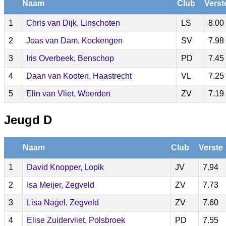
Naam
Club
Verst
1
Chris van Dijk, Linschoten
LS
8.00
2
Joas van Dam, Kockengen
SV
7.98
3
Iris Overbeek, Benschop
PD
7.45
4
Daan van Kooten, Haastrecht
VL
7.25
5
Elin van Vliet, Woerden
ZV
7.19
Jeugd D
Naam
Club
Verste
1
David Knopper, Lopik
JV
7.94
2
Isa Meijer, Zegveld
ZV
7.73
3
Lisa Nagel, Zegveld
ZV
7.60
4
Elise Zuidervliet, Polsbroek
PD
7.55