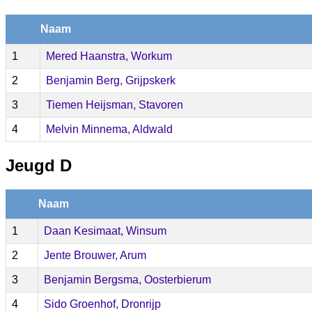
Naam
1
Mered Haanstra, Workum
2
Benjamin Berg, Grijpskerk
3
Tiemen Heijsman, Stavoren
4
Melvin Minnema, Aldwald
Jeugd D
Naam
1
Daan Kesimaat, Winsum
2
Jente Brouwer, Arum
3
Benjamin Bergsma, Oosterbierum
4
Sido Groenhof, Dronrijp