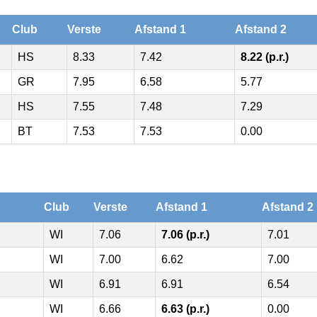
Club
Verste
Afstand 1
Afstand 2
HS
8.33
7.42
8.22 (p.r.)
GR
7.95
6.58
5.77
HS
7.55
7.48
7.29
BT
7.53
7.53
0.00
Club
Verste
Afstand 1
Afstand 2
WI
7.06
7.06 (p.r.)
7.01
WI
7.00
6.62
7.00
WI
6.91
6.91
6.54
WI
6.66
6.63 (p.r.)
0.00