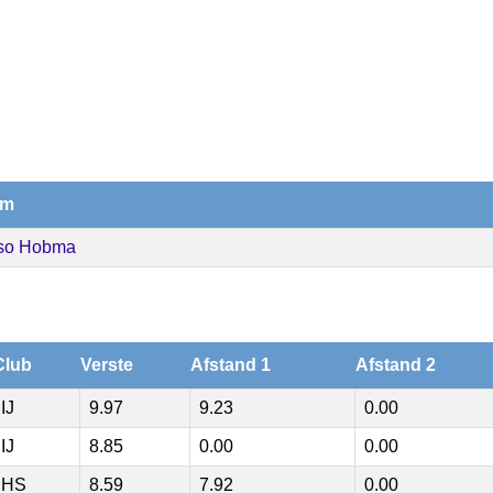
am
iso Hobma
Club
Verste
Afstand 1
Afstand 2
IJ
9.97
9.23
0.00
IJ
8.85
0.00
0.00
HS
8.59
7.92
0.00