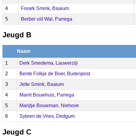
4
Freark Smink, Baaium
5
Berber v/d Wal, Parrega
Jeugd B
Naam
1
Derk Smedema, Lauwerzijl
2
Bente Folkje de Boer, Buitenpost
3
Jelte Smink, Baaium
4
Marrit Bouwhuis, Parrega
5
Marijtje Bouwman, Niehove
6
Sybren de Vries, Dedgum
Jeugd C