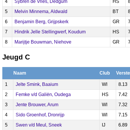
4
Sybren de Vries, Dedgum
HS
5
Melvin Minnema, Aldwald
BT
6
Benjamin Berg, Grijpskerk
GR
7
Hindrik Jelle Stellingwerf, Koudum
HS
8
Marijtje Bouwman, Niehove
GR
Jeugd C
Naam
Club
Verste
1
Jelte Smink, Baaium
WI
8.13
2
Femke v/d Galiën, Oudega
HS
7.42
3
Jente Brouwer, Arum
WI
7.32
4
Sido Groenhof, Dronrijp
WI
7.15
5
Swen v/d Meul, Sneek
IJ
6.89