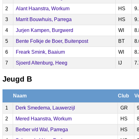
2
Alant Haanstra, Workum
HS
9
3
Marrit Bouwhuis, Parrega
HS
9
4
Jurjen Kampen, Burgwerd
WI
8
5
Bente Folkje de Boer, Buitenpost
BT
8
6
Freark Smink, Baaium
WI
8
7
Sjoerd Altenburg, Heeg
IJ
7
Jeugd B
Naam
Club
V
1
Derk Smedema, Lauwerzijl
GR
2
Mered Haanstra, Workum
HS
3
Berber v/d Wal, Parrega
HS