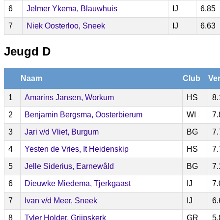
6
Jelmer Ykema, Blauwhuis
IJ
6.85
7
Niek Oosterloo, Sneek
IJ
6.63
Jeugd D
Naam
Club
Ver
1
Amarins Jansen, Workum
HS
8.
2
Benjamin Bergsma, Oosterbierum
WI
7.
3
Jari v/d Vliet, Burgum
BG
7.
4
Yesten de Vries, It Heidenskip
HS
7.
5
Jelle Siderius, Earnewâld
BG
7.
6
Dieuwke Miedema, Tjerkgaast
IJ
7.
7
Ivan v/d Meer, Sneek
IJ
6.
8
Tyler Holder, Grijpskerk
GR
5.