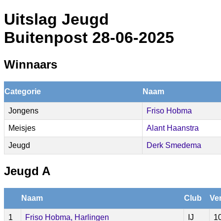
Uitslag Jeugd
Buitenpost 28-06-2025
Winnaars
Categorie
Naam
Jongens
Friso Hobma
Meisjes
Alant Haanstra
Jeugd
Derk Smedema
Jeugd A
Naam
Club
Ve
1
Friso Hobma, Harlingen
IJ
1