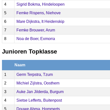
4
Sigrid Bokma, Hindeloopen
5
Femke Rispens, Niehove
6
Mare Dijkstra, It Heidenskip
7
Femke Brouwer, Arum
8
Noa de Boer, Exmorra
Junioren Topklasse
Naam
1
Germ Terpstra, Tzum
2
Michiel Zijlstra, Oosthem
3
Auke Jan Jilderda, Burgum
4
Sietse Lefferts, Buitenpost
5
Douwe Abma, Hommerts