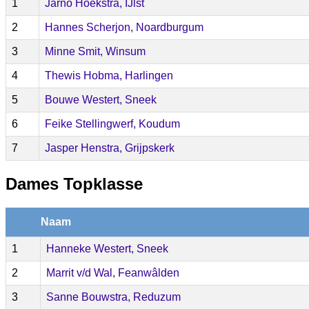
1
Jarno Hoekstra, IJlst
2
Hannes Scherjon, Noardburgum
3
Minne Smit, Winsum
4
Thewis Hobma, Harlingen
5
Bouwe Westert, Sneek
6
Feike Stellingwerf, Koudum
7
Jasper Henstra, Grijpskerk
Dames Topklasse
Naam
1
Hanneke Westert, Sneek
2
Marrit v/d Wal, Feanwâlden
3
Sanne Bouwstra, Reduzum