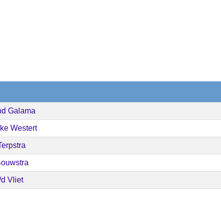
nd Galama
ke Westert
erpstra
 Bouwstra
d Vliet