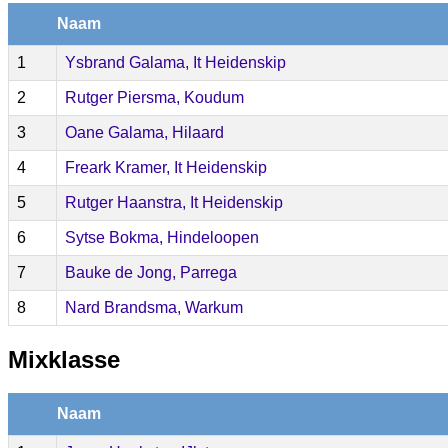
Naam
1
Ysbrand Galama, It Heidenskip
2
Rutger Piersma, Koudum
3
Oane Galama, Hilaard
4
Freark Kramer, It Heidenskip
5
Rutger Haanstra, It Heidenskip
6
Sytse Bokma, Hindeloopen
7
Bauke de Jong, Parrega
8
Nard Brandsma, Warkum
Mixklasse
Naam