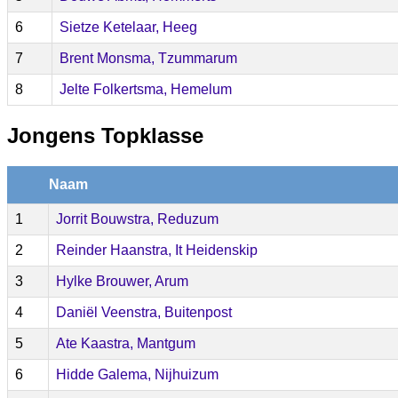
6
Sietze Ketelaar, Heeg
7
Brent Monsma, Tzummarum
8
Jelte Folkertsma, Hemelum
Jongens Topklasse
Naam
1
Jorrit Bouwstra, Reduzum
2
Reinder Haanstra, It Heidenskip
3
Hylke Brouwer, Arum
4
Daniël Veenstra, Buitenpost
5
Ate Kaastra, Mantgum
6
Hidde Galema, Nijhuizum