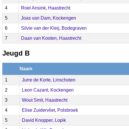
4
Roel Ansink, Haastrecht
5
Joas van Dam, Kockengen
6
Silvie van der Kleij, Bodegraven
7
Daan van Kooten, Haastrecht
Jeugd B
Naam
1
Jurre de Korte, Linschoten
2
Leon Cazant, Kockengen
3
Wout Smit, Haastrecht
4
Elise Zuidervliet, Polsbroek
5
David Knopper, Lopik