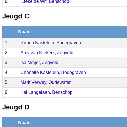
6
Lieke de Wit, Benschop
Jeugd C
Naam
1
Ruben Kastelein, Bodegraven
2
Amy van Niekerk, Zegveld
3
Isa Meijer, Zegveld
4
Chanelle Kastelein, Bodegraven
5
Marit Verwey, Oudewater
6
Kai Langelaan, Benschop
Jeugd D
Naam