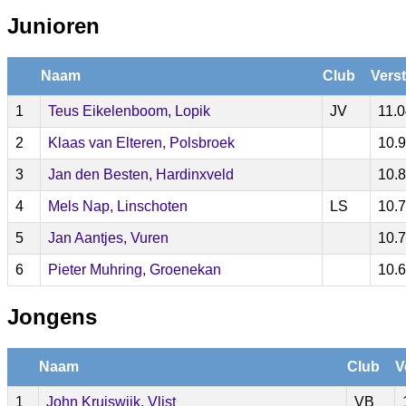
Junioren
Naam
Club
Vers
1
Teus Eikelenboom, Lopik
JV
11.
2
Klaas van Elteren, Polsbroek
10.
3
Jan den Besten, Hardinxveld
10.
4
Mels Nap, Linschoten
LS
10.
5
Jan Aantjes, Vuren
10.
6
Pieter Muhring, Groenekan
10.
Jongens
Naam
Club
V
1
John Kruiswijk, Vlist
VB