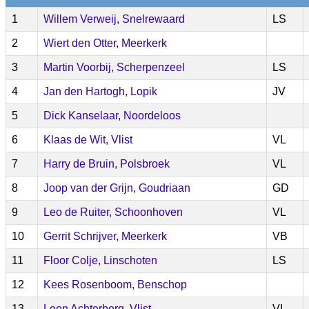
1
Willem Verweij, Snelrewaard
LS
2
Wiert den Otter, Meerkerk
3
Martin Voorbij, Scherpenzeel
LS
4
Jan den Hartogh, Lopik
JV
5
Dick Kanselaar, Noordeloos
6
Klaas de Wit, Vlist
VL
7
Harry de Bruin, Polsbroek
VL
8
Joop van der Grijn, Goudriaan
GD
9
Leo de Ruiter, Schoonhoven
VL
10
Gerrit Schrijver, Meerkerk
VB
11
Floor Colje, Linschoten
LS
12
Kees Rosenboom, Benschop
13
Leen Achterberg, Vlist
VL