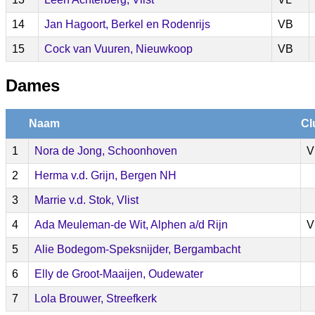
14
Jan Hagoort, Berkel en Rodenrijs
VB
15
Cock van Vuuren, Nieuwkoop
VB
Dames
Naam
Cl
1
Nora de Jong, Schoonhoven
V
2
Herma v.d. Grijn, Bergen NH
3
Marrie v.d. Stok, Vlist
4
Ada Meuleman-de Wit, Alphen a/d Rijn
V
5
Alie Bodegom-Speksnijder, Bergambacht
6
Elly de Groot-Maaijen, Oudewater
7
Lola Brouwer, Streefkerk