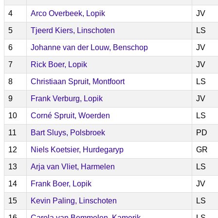
4
Arco Overbeek, Lopik
JV
5
Tjeerd Kiers, Linschoten
LS
6
Johanne van der Louw, Benschop
JV
7
Rick Boer, Lopik
JV
8
Christiaan Spruit, Montfoort
LS
9
Frank Verburg, Lopik
JV
10
Corné Spruit, Woerden
LS
11
Bart Sluys, Polsbroek
PD
12
Niels Koetsier, Hurdegaryp
GR
13
Arja van Vliet, Harmelen
LS
14
Frank Boer, Lopik
JV
15
Kevin Paling, Linschoten
LS
16
Carola van Bemmelen, Kamerik
LS