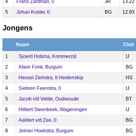
4
Frans Zantman, 0
JR
13.22
5
Johan Koster, 0
BG
12.93
Jongens
Naam
Club
1
Sjoerd Hobma, Kommerzijl
IJ
2
Alwin Fonk, Burgum
BG
3
Hessel Zeinstra, It Heidenskip
HS
4
Siebren Feenstra, 0
IJ
5
Jacob v/d Velde, Oudwoude
BT
6
Hilbert Steenbeek, Wageningen
IJ
7
Aaldert v/d Zee, 0
BG
8
Jelmer Hoekstra, Burgum
BG