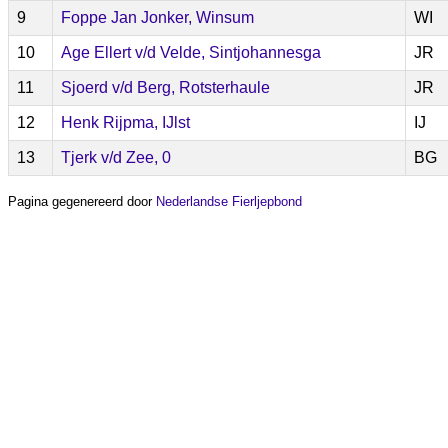
9
Foppe Jan Jonker, Winsum
WI
10
Age Ellert v/d Velde, Sintjohannesga
JR
11
Sjoerd v/d Berg, Rotsterhaule
JR
12
Henk Rijpma, IJlst
IJ
13
Tjerk v/d Zee, 0
BG
Pagina gegenereerd door
Nederlandse Fierljepbond