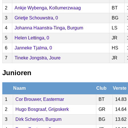
2
Ankje Wybenga, Kollumerzwaag
BT
3
Grietje Schouwstra, 0
BG
4
Johanna Haanstra-Tinga, Burgum
LS
5
Helen Lettinga, 0
JR
6
Janneke Tjalma, 0
HS
7
Tineke Jongstra, Joure
JR
Junioren
Naam
Club
Verste
1
Cor Brouwer, Eastermar
BT
14.83
2
Hugo Bosgraaf, Grijpskerk
GR
14.64
3
Dirk Scherjon, Burgum
BG
13.62