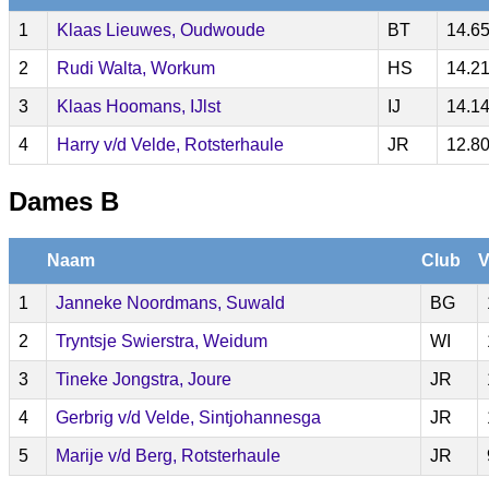
1
Klaas Lieuwes, Oudwoude
BT
14.6
2
Rudi Walta, Workum
HS
14.2
3
Klaas Hoomans, IJlst
IJ
14.1
4
Harry v/d Velde, Rotsterhaule
JR
12.8
Dames B
Naam
Club
V
1
Janneke Noordmans, Suwald
BG
2
Tryntsje Swierstra, Weidum
WI
3
Tineke Jongstra, Joure
JR
4
Gerbrig v/d Velde, Sintjohannesga
JR
5
Marije v/d Berg, Rotsterhaule
JR