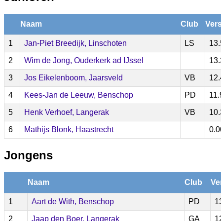
Naam
Club
Vers
1
Jan-Piet Breedijk, Linschoten
LS
13.
2
Wim de Jong, Ouderkerk ad IJssel
13.
3
Jos Eikelenboom, Jaarsveld
VB
12.
4
Kees-Jan de Leeuw, Benschop
PD
11.
5
Henk Verhoef, Langerak
VB
10.
6
Mathijs Blonk, Haastrecht
0.0
Jongens
Naam
Club
Ve
1
Aart de With, Benschop
PD
1
2
Jaap den Boer, Langerak
GA
1