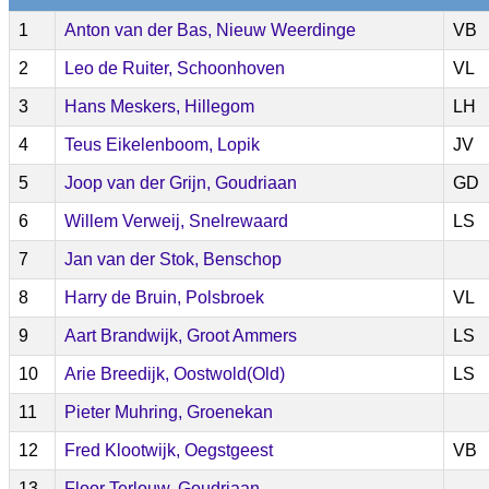
1
Anton van der Bas, Nieuw Weerdinge
VB
2
Leo de Ruiter, Schoonhoven
VL
3
Hans Meskers, Hillegom
LH
4
Teus Eikelenboom, Lopik
JV
5
Joop van der Grijn, Goudriaan
GD
6
Willem Verweij, Snelrewaard
LS
7
Jan van der Stok, Benschop
8
Harry de Bruin, Polsbroek
VL
9
Aart Brandwijk, Groot Ammers
LS
10
Arie Breedijk, Oostwold(Old)
LS
11
Pieter Muhring, Groenekan
12
Fred Klootwijk, Oegstgeest
VB
13
Floor Terlouw, Goudriaan