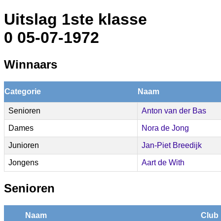
Uitslag 1ste klasse
0 05-07-1972
Winnaars
Categorie
Naam
Senioren
Anton van der Bas
Dames
Nora de Jong
Junioren
Jan-Piet Breedijk
Jongens
Aart de With
Senioren
Naam
Club