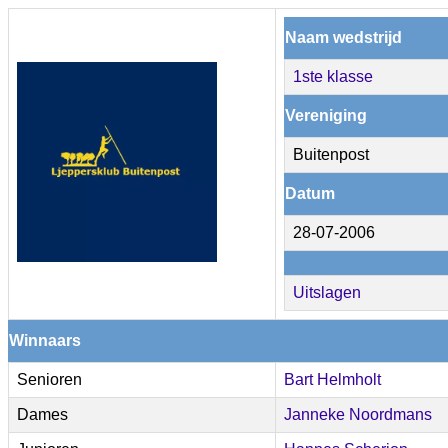
Naam wedstrijd
1ste klasse
Vereniging
Buitenpost
Datum
28-07-2006
Uitslagen
Winnaars
Senioren
Bart Helmholt
Dames
Janneke Noordmans