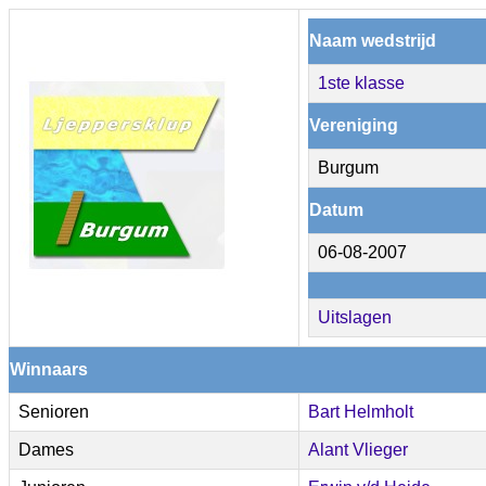
Naam wedstrijd
1ste klasse
Vereniging
Burgum
Datum
06-08-2007
Uitslagen
Winnaars
Senioren
Bart Helmholt
Dames
Alant Vlieger