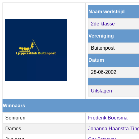
Naam wedstrijd
2de klasse
Vereniging
Buitenpost
Datum
28-06-2002
Uitslagen
Winnaars
Senioren
Frederik Boersma
Dames
Johanna Haanstra-Tin