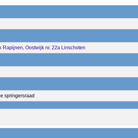
k Rapijnen, Oostwijk nr. 22a Linschoten
e springersraad