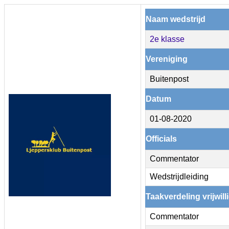
Naam wedstrijd
2e klasse
Vereniging
Buitenpost
Datum
01-08-2020
Officials
Commentator
Wedstrijdleiding
Taakverdeling vrijwill
Commentator