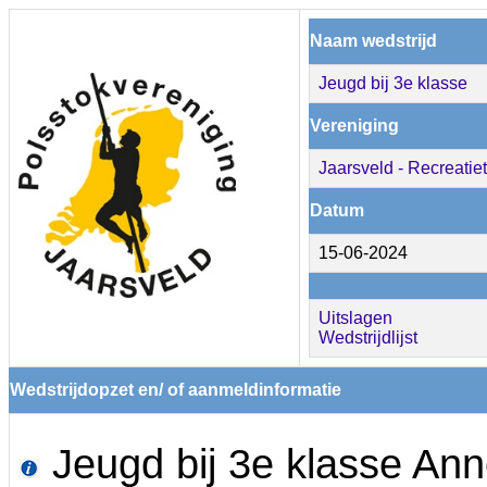
Naam wedstrijd
Jeugd bij 3e klasse
Vereniging
Jaarsveld - Recreatie
Datum
15-06-2024
Uitslagen
Wedstrijdlijst
Wedstrijdopzet en/ of aanmeldinformatie
Jeugd bij 3e klasse An