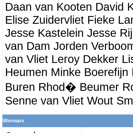
Daan van Kooten David K
Elise Zuidervliet Fieke L
Jesse Kastelein Jesse Ri
van Dam Jorden Verboom 
van Vliet Leroy Dekker L
Heumen Minke Boerefijn
Buren Rhod� Beumer Roe
Senne van Vliet Wout Sm
Winnaars