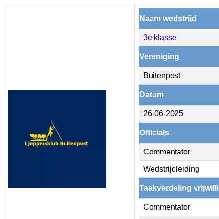
Naam wedstrijd
3e klasse
Vereniging
Buitenpost
Datum
26-06-2025
Officials
Commentator
Wedstrijdleiding
Taakverdeling vrijwill
Commentator